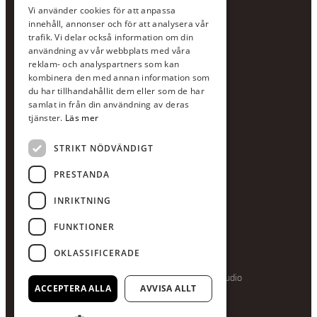
KONTAKTA OSS
Vi använder cookies för att anpassa
Jour:
073-36 88 87 0
innehåll, annonser och för att analysera vår
Växel:
020-120 29 00
trafik. Vi delar också information om din
användning av vår webbplats med våra
E-post:
info@scandcon.se
reklam- och analyspartners som kan
BESÖKSADRESS
kombinera den med annan information som
du har tillhandahållit dem eller som de har
Backagårdsgatan 9
samlat in från din användning av deras
511 57 Kinna
tjänster.
Läs mer
STRIKT NÖDVÄNDIGT
UPPGIFTER
Orgnummer
PRESTANDA
559375-8161
INRIKTNING
Swishnummer
123-615 05 28
FUNKTIONER
OKLASSIFICERADE
Producerad av Gota Media Brand Studio
ACCEPTERA ALLA
AVVISA ALLT