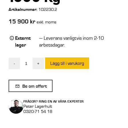
Artikelnummer:
102230.2
15 900
kr
exkl. moms
Externt
— Leverans vanligtvis inom 2-10
lager
arbetsdagar.
Lägg till i varukorg
-
+
SE
Timmergrip
Neomach/Avant/Multione
Be om offert
1500
Kg
FRÅGOR? RING EN AV VÅRA EXPERTER
mängd
Peter Lagerhult
0320-71 54 18