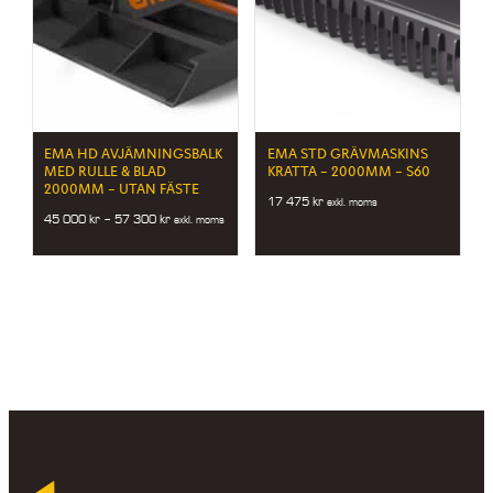
EMA HD AVJÄMNINGSBALK
EMA STD GRÄVMASKINS
MED RULLE & BLAD
KRATTA – 2000MM – S60
2000MM – UTAN FÄSTE
17 475
kr
exkl. moms
Price
45 000
kr
–
57 300
kr
exkl. moms
range:
45
000 kr
through
57
300 kr