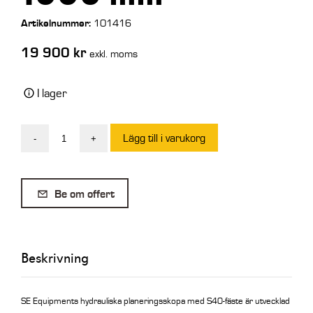
Artikelnummer:
101416
19 900
kr
exkl. moms
I lager
Lägg till i varukorg
-
+
SE
Planeringsskopa
Hydr
Be om offert
125L
S40
1000
Beskrivning
mm
mängd
SE Equipments hydrauliska planeringsskopa med S40-fäste är utvecklad