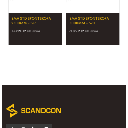
EMA STD SPONTSKOPA
EMA STD SPONTSKOPA
2500MM – S45
3000MM – S70
14 850
kr
30 825
kr
exkl. moms
exkl. moms