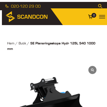
020-120 29 00
0
SE Planeringsskopa Hydr 125L S40 1000
Hem
/
Butik
/
mm