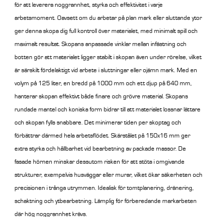
för att leverera noggrannhet, styrka och effektivitet i varje
arbetsmoment. Oavsett om du arbetar på plan mark eller sluttande ytor
ger denna skopa dig full kontroll över materialet, med minimalt spill och
maximalt resultat.
Skopans anpassade vinklar mellan infästning och
botten gör att materialet ligger stabilt i skopan även under rörelse, vilket
är särskilt fördelaktigt vid arbete i sluttningar eller ojämn mark. Med en
volym på 125 liter, en bredd på 1000 mm och ett djup på 640 mm,
hanterar skopan effektivt både finare och grövre material.
Skopans
rundade mantel och koniska form bidrar till att materialet lossnar lättare
och skopan fylls snabbare. Det minimerar tiden per skoptag och
förbättrar därmed hela arbetsflödet. Skärstålet på 150x16 mm ger
extra styrka och hållbarhet vid bearbetning av packade massor. De
fasade hörnen minskar dessutom risken för att stöta i omgivande
strukturer, exempelvis husväggar eller murar, vilket ökar säkerheten och
precisionen i trånga utrymmen. Idealisk för tomtplanering, dränering,
schaktning och ytbearbetning. Lämplig för förberedande markarbeten
där hög noggrannhet krävs.