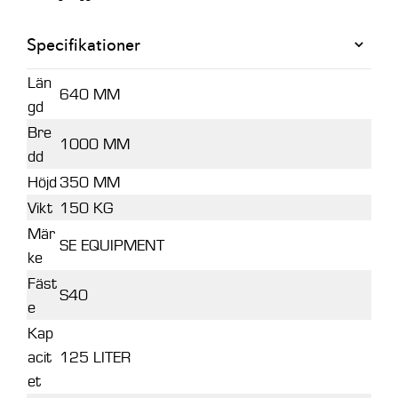
Specifikationer
Län
640 MM
gd
Bre
1000 MM
dd
Höjd
350 MM
Vikt
150 KG
Mär
SE EQUIPMENT
ke
Fäst
S40
e
Kap
acit
125 LITER
et