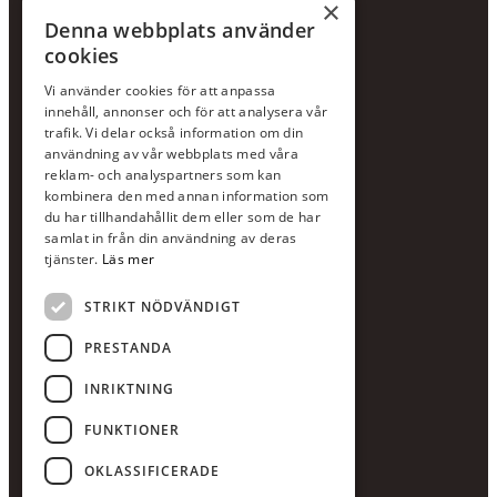
×
Hållbarhetspolicy
Denna webbplats använder
cookies
KONTAKTA OSS
Vi använder cookies för att anpassa
Jour:
073-36 88 87 0
innehåll, annonser och för att analysera vår
Växel:
020-120 29 00
trafik. Vi delar också information om din
användning av vår webbplats med våra
E-post:
info@scandcon.se
reklam- och analyspartners som kan
BESÖKSADRESS
kombinera den med annan information som
du har tillhandahållit dem eller som de har
Backagårdsgatan 9
samlat in från din användning av deras
511 57 Kinna
tjänster.
Läs mer
STRIKT NÖDVÄNDIGT
UPPGIFTER
Orgnummer
PRESTANDA
559375-8161
INRIKTNING
Swishnummer
123-615 05 28
FUNKTIONER
OKLASSIFICERADE