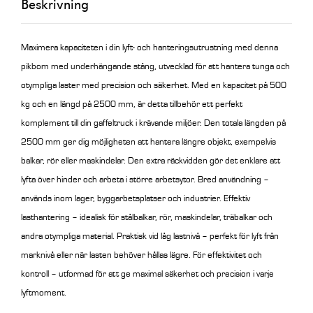
Beskrivning
Maximera kapaciteten i din lyft- och hanteringsutrustning med denna
pikbom med underhängande stång, utvecklad för att hantera tunga och
otympliga laster med precision och säkerhet. Med en kapacitet på 500
kg och en längd på 2500 mm, är detta tillbehör ett perfekt
komplement till din gaffeltruck i krävande miljöer.
Den totala längden på
2500 mm ger dig möjligheten att hantera längre objekt, exempelvis
balkar, rör eller maskindelar. Den extra räckvidden gör det enklare att
lyfta över hinder och arbeta i större arbetsytor.
Bred användning
–
används inom lager, byggarbetsplatser och industrier.
Effektiv
lasthantering
– idealisk för stålbalkar, rör, maskindelar, träbalkar och
andra otympliga material.
Praktisk vid låg lastnivå
– perfekt för lyft från
marknivå eller när lasten behöver hållas lägre.
För effektivitet och
kontroll
– utformad för att ge maximal säkerhet och precision i varje
lyftmoment.