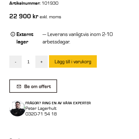
Artikelnummer:
101930
22 900
kr
exkl. moms
Externt
— Leverans vanligtvis inom 2-10
lager
arbetsdagar.
Lägg till i varukorg
-
+
SE
Pikbom
till
Be om offert
Gaffeltruck
500
FRÅGOR? RING EN AV VÅRA EXPERTER
kg
Peter Lagerhult
0320-71 54 18
2500
mm
mängd