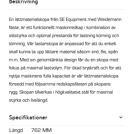
Beskrivning
MM
mängd
En lättmaterialskopa från SE Equipment med Weidemann
fäste, är ett funktionellt maskinredkap i kombination av
slitstyrka och optimal prestanda för lastning körning och
tömning.
Vår lastarskopa är anpassad för att du enkelt
skall kunna ta upp lättare
material såsom snö, flis, spån
m.m. Med sin genomtänkta design får du
en skopa med
fokus på maximal lastvolym. För ökad brytkraft och för
att
nyttja maskinens fulla kapacitet är vår lättmaterialskopa
försedd med
följsamma redskapsfästen på skopans
rygg.
Skopan tillverkas i högkvalitativt stål för maximal
styrka och livslängd.
Specifikationer
Längd
762 MM