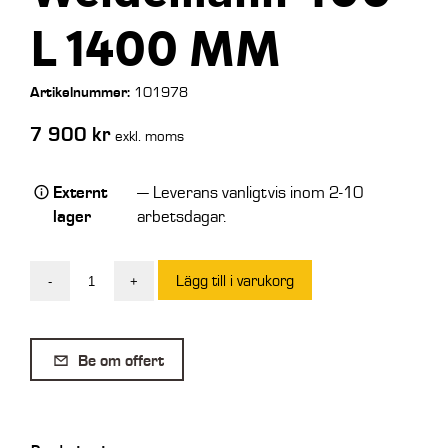
L 1400 MM
Artikelnummer:
101978
7 900
kr
exkl. moms
Externt
— Leverans vanligtvis inom 2-10
lager
arbetsdagar.
Lägg till i varukorg
-
+
SE
Lättmaterialskopa
Weidemann
Be om offert
400
L
1400