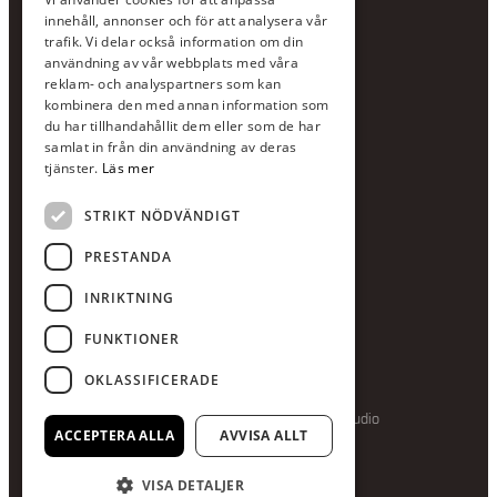
Jour:
073-36 88 87 0
innehåll, annonser och för att analysera vår
Växel:
020-120 29 00
trafik. Vi delar också information om din
användning av vår webbplats med våra
E-post:
info@scandcon.se
reklam- och analyspartners som kan
BESÖKSADRESS
kombinera den med annan information som
du har tillhandahållit dem eller som de har
Backagårdsgatan 9
samlat in från din användning av deras
511 57 Kinna
tjänster.
Läs mer
STRIKT NÖDVÄNDIGT
UPPGIFTER
Orgnummer
PRESTANDA
559375-8161
INRIKTNING
Swishnummer
123-615 05 28
FUNKTIONER
OKLASSIFICERADE
Producerad av Gota Media Brand Studio
ACCEPTERA ALLA
AVVISA ALLT
VISA DETALJER