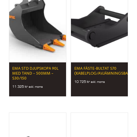
EMA STD DJUPSKOPA 90L
EMA FÄSTE-BULTAT S70
MED TAND – 500MM –
(KABELPLOG/AVJÄMNINGSBALK)
S30/150
10 725
kr
exkl. moms
11 325
kr
exkl. moms