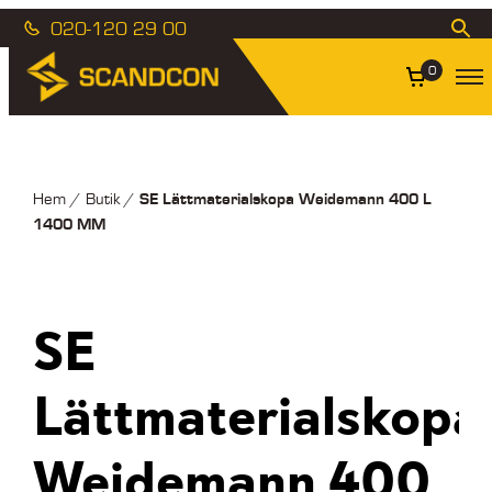
020-120 29 00
0
SE Lättmaterialskopa Weidemann 400 L
Hem
/
Butik
/
1400 MM
SE
Lättmaterialskopa
Weidemann 400