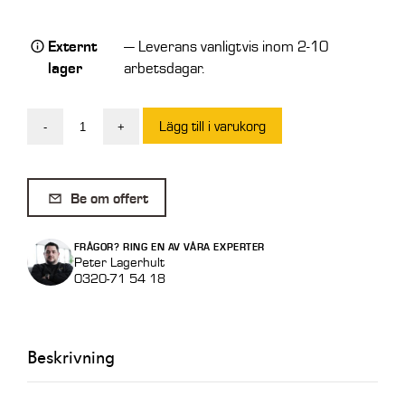
Externt
— Leverans vanligtvis inom 2-10
lager
arbetsdagar.
Lägg till i varukorg
-
+
Krokodilgrep
SMS
900mm
Be om offert
1
Cyl
FRÅGOR? RING EN AV VÅRA EXPERTER
Mini
Peter Lagerhult
0320-71 54 18
mängd
Beskrivning