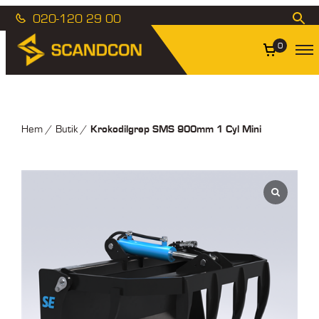
020-120 29 00
0
Krokodilgrep SMS 900mm 1 Cyl Mini
Hem
/
Butik
/