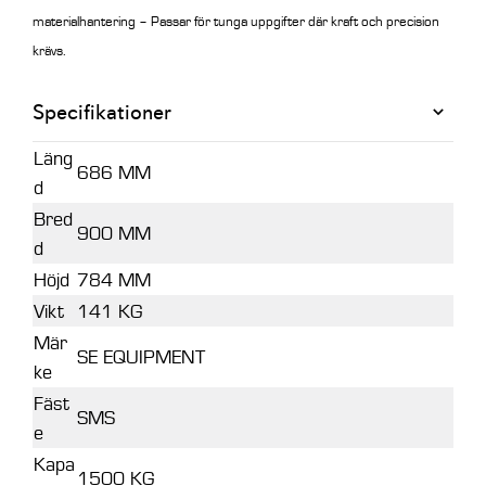
materialhantering – Passar för tunga uppgifter där kraft och precision
krävs.
Specifikationer
Läng
686 MM
d
Bred
900 MM
d
Höjd
784 MM
Vikt
141 KG
Mär
SE EQUIPMENT
ke
Fäst
SMS
e
Kapa
1500 KG