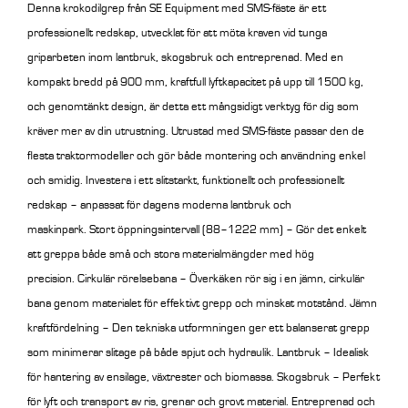
Denna krokodilgrep från SE Equipment med SMS-fäste är ett
professionellt redskap, utvecklat för att möta kraven vid tunga
griparbeten inom lantbruk, skogsbruk och entreprenad. Med en
kompakt bredd på 900 mm, kraftfull lyftkapacitet på upp till 1500 kg,
och genomtänkt design, är detta ett mångsidigt verktyg för dig som
kräver mer av din utrustning.
Utrustad med SMS-fäste passar den de
flesta traktormodeller och gör både montering och användning enkel
och smidig. Investera i ett slitstarkt, funktionellt och professionellt
redskap – anpassat för dagens moderna lantbruk och
maskinpark.
Stort öppningsintervall (88–1222 mm) – Gör det enkelt
att greppa både små och stora materialmängder med hög
precision. Cirkulär rörelsebana – Överkäken rör sig i en jämn, cirkulär
bana genom materialet för effektivt grepp och minskat motstånd. Jämn
kraftfördelning – Den tekniska utformningen ger ett balanserat grepp
som minimerar slitage på både spjut och hydraulik. Lantbruk – Idealisk
för hantering av ensilage, växtrester och biomassa. Skogsbruk – Perfekt
för lyft och transport av ris, grenar och grovt material. Entreprenad och