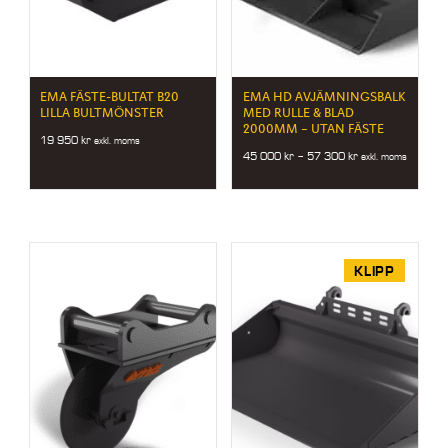
EMA FÄSTE-BULTAT B20
EMA HD AVJÄMNINGSBALK
LILLA BULTMÖNSTER
MED RULLE & BLAD
2000MM – UTAN FÄSTE
19 950
kr
exkl. moms
Price
45 000
kr
–
57 300
kr
exkl. moms
range:
45
000 kr
through
57
300 kr
KLIPP