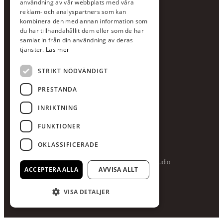
användning av vår webbplats med våra
E-post:
info@scandcon.se
reklam- och analyspartners som kan
BESÖKSADRESS
kombinera den med annan information som
du har tillhandahållit dem eller som de har
Backagårdsgatan 9
samlat in från din användning av deras
511 57 Kinna
tjänster.
Läs mer
STRIKT NÖDVÄNDIGT
UPPGIFTER
Orgnummer
PRESTANDA
559375-8161
INRIKTNING
Swishnummer
123-615 05 28
FUNKTIONER
OKLASSIFICERADE
Producerad av Gota Media Brand Studio
ACCEPTERA ALLA
AVVISA ALLT
VISA DETALJER