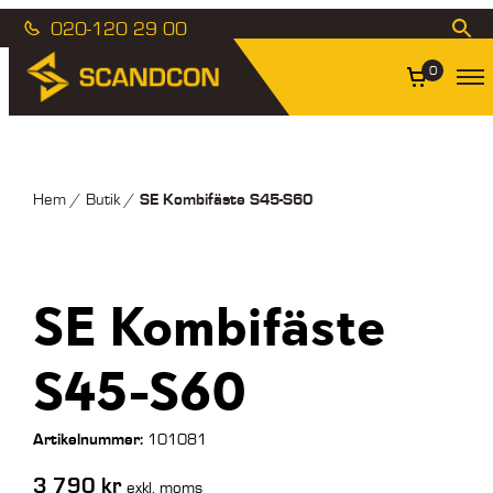
020-120 29 00
0
SE Kombifäste S45-S60
Hem
/
Butik
/
SE Kombifäste
S45-S60
Artikelnummer:
101081
3 790
kr
exkl. moms