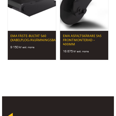
EMA FÄSTE-BULTAT S60
EMA ASFALTSKÄRARE S45
(KABELPLOG/AVJÄMNINGSBALK)
FRONTMONTERAD –
400MM
9 150
kr
exkl. moms
16 875
kr
exkl. moms