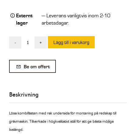
Externt
— Leverans vanligtvis inom 2-10
lager
arbetsdagar.
Lägg till i varukorg
-
+
SE
Kombifäste
S45-
Be om offert
S60
mängd
Beskrivning
Lösa kombifästen med rak undersida för montering på redskap till
grävmaskin.
Tillverkade i högkvalitativt stål för att ge bästa möjliga
livslängd.