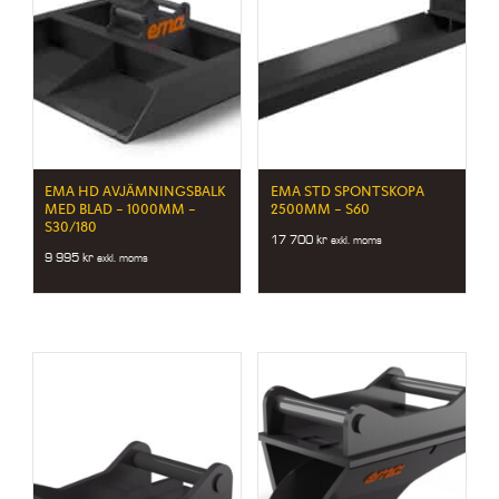
EMA HD AVJÄMNINGSBALK
EMA STD SPONTSKOPA
MED BLAD – 1000MM –
2500MM – S60
S30/180
17 700
kr
exkl. moms
9 995
kr
exkl. moms