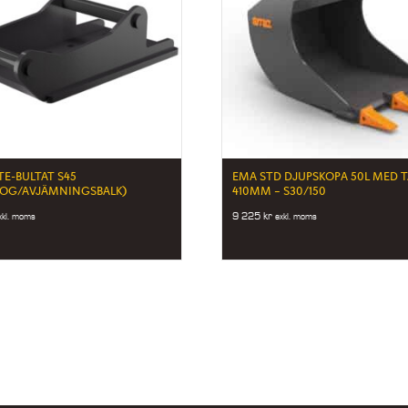
TE-BULTAT S45
EMA STD DJUPSKOPA 50L MED 
LOG/AVJÄMNINGSBALK)
410MM – S30/150
9 225
kr
xkl. moms
exkl. moms