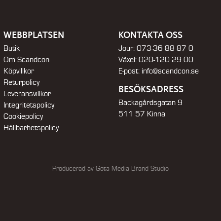
WEBBPLATSEN
KONTAKTA OSS
Butik
Jour:
073-36 88 87 0
Om Scandcon
Växel:
020-120 29 00
Köpvillkor
E-post:
info@scandcon.se
Returpolicy
BESÖKSADRESS
Leveransvillkor
Backagårdsgatan 9
Integritetspolicy
511 57 Kinna
Cookiepolicy
Hållbarhetspolicy
Producerad av Gota Media Brand Studio