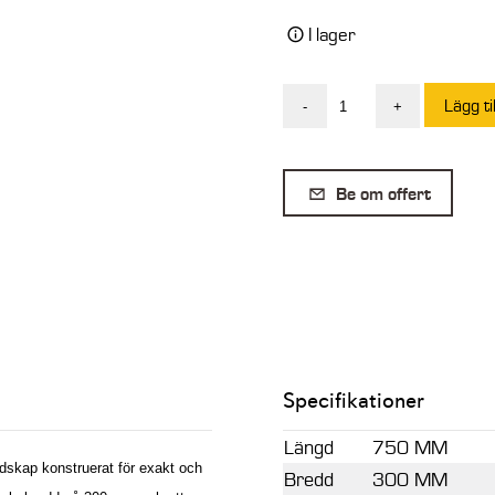
I lager
Lägg ti
-
+
SE
Kabelskopa
med
Be om offert
blad
S30/150
55L
300mm
mängd
Specifikationer
Längd
750 MM
skap konstruerat för exakt och
Bredd
300 MM