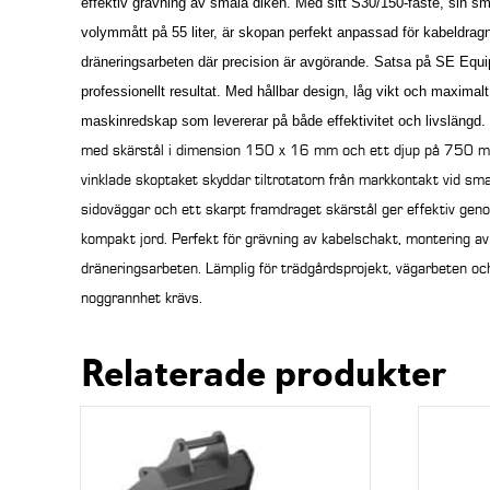
effektiv grävning av smala diken. Med sitt S30/150-fäste, sin 
volymmått på 55 liter, är skopan perfekt anpassad för kabeldragn
dräneringsarbeten där precision är avgörande.
Satsa på SE Equi
professionellt resultat. Med hållbar design, låg vikt och maximalt s
maskinredskap som levererar på både effektivitet och livslängd
med skärstål i dimension 150 x 16 mm och ett djup på 750 mm
vinklade skoptaket skyddar tiltrotatorn från markkontakt vid sm
sidoväggar och ett skarpt framdraget skärstål ger effektiv gen
kompakt jord. Perfekt för grävning av kabelschakt, montering av
dräneringsarbeten. Lämplig för trädgårdsprojekt, vägarbeten oc
noggrannhet krävs.
Relaterade produkter