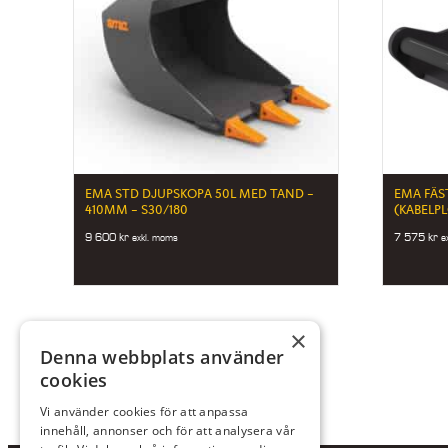
EMA STD DJUPSKOPA 50L MED TAND –
EMA FÄS
410MM – S30/180
(KABELP
9 600
kr
7 575
kr
exkl. moms
e
×
Denna webbplats använder
cookies
Vi använder cookies för att anpassa
innehåll, annonser och för att analysera vår