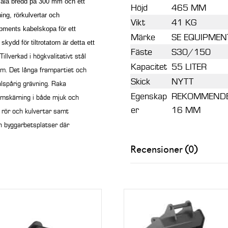
smala bredd på 300 mm och ett
Höjd
465 MM
ing, rörkulvertar och
Vikt
41 KG
pments kabelskopa för ett
Märke
SE EQUIPMEN
kydd för tiltrotatorn är detta ett
Fäste
S30/150
Tillverkad i högkvalitativt stål
.
Kapacitet
55 LITER
. Det långa frampartiet och
Skick
NYTT
alspårig grävning. Raka
Egenskap
REKOMMENDER
omskärning i både mjuk och
er
16 MM
 rör och kulvertar samt
h byggarbetsplatser där
Recensioner (0)