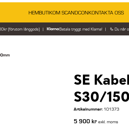
HEM
BUTIK
OM SCANDCON
KONTAKTA OSS
200kr (förutom långgods)
Betala tryggt med Klarna!
Du når 
300mm
SE Kabe
S30/15
Artikelnummer:
101373
5 900
kr
exkl. moms