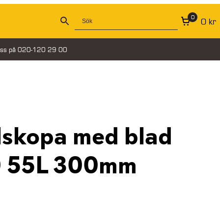
0
0
kr
oss på 020-120 29 00
lskopa med blad
0 55L 300mm