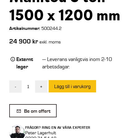
1500 x 1200 mm
Artikelnummer:
500244.2
24 900
kr
exkl. moms
Externt
— Leverans vanligtvis inom 2-10
lager
arbetsdagar.
Lägg till i varukorg
-
+
Gaffelställ
Hydraulisk
Manitou
Be om offert
3
ton
FRÅGOR? RING EN AV VÅRA EXPERTER
1500
Peter Lagerhult