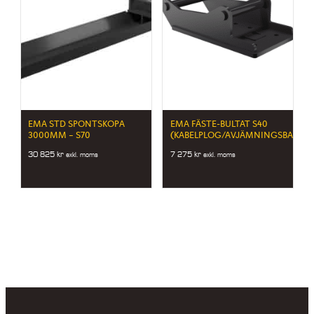
EMA STD SPONTSKOPA
EMA FÄSTE-BULTAT S40
3000MM – S70
(KABELPLOG/AVJÄMNINGSBALK)
30 825
kr
7 275
kr
exkl. moms
exkl. moms