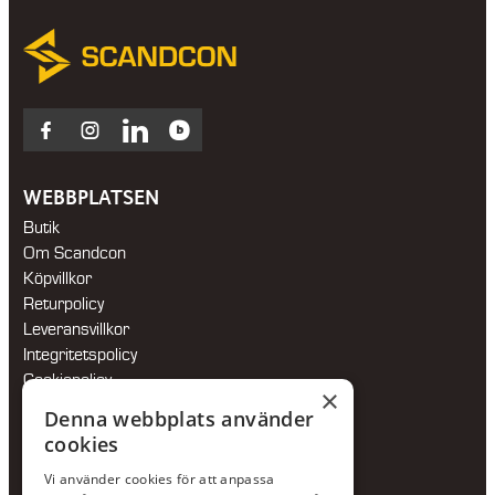
Facebook
Instagram
LinkedIn
Blocket
WEBBPLATSEN
Butik
Om Scandcon
Köpvillkor
Returpolicy
Leveransvillkor
Integritetspolicy
Cookiepolicy
×
Hållbarhetspolicy
Denna webbplats använder
cookies
KONTAKTA OSS
Vi använder cookies för att anpassa
Jour:
073-36 88 87 0