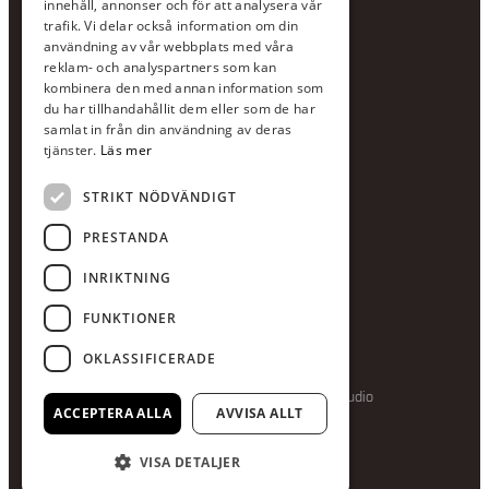
innehåll, annonser och för att analysera vår
Växel:
020-120 29 00
trafik. Vi delar också information om din
användning av vår webbplats med våra
E-post:
info@scandcon.se
reklam- och analyspartners som kan
BESÖKSADRESS
kombinera den med annan information som
du har tillhandahållit dem eller som de har
Backagårdsgatan 9
samlat in från din användning av deras
511 57 Kinna
tjänster.
Läs mer
STRIKT NÖDVÄNDIGT
UPPGIFTER
Orgnummer
PRESTANDA
559375-8161
INRIKTNING
Swishnummer
123-615 05 28
FUNKTIONER
OKLASSIFICERADE
Producerad av Gota Media Brand Studio
ACCEPTERA ALLA
AVVISA ALLT
VISA DETALJER