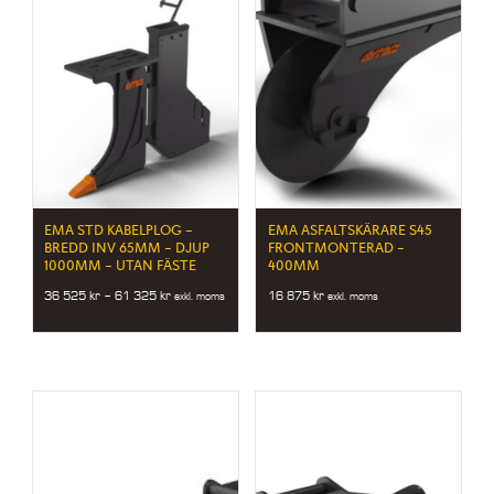
EMA STD KABELPLOG –
EMA ASFALTSKÄRARE S45
BREDD INV 65MM – DJUP
FRONTMONTERAD –
1000MM – UTAN FÄSTE
400MM
Price
36 525
kr
–
61 325
kr
16 875
kr
exkl. moms
exkl. moms
range:
36
525 kr
through
61
325 kr