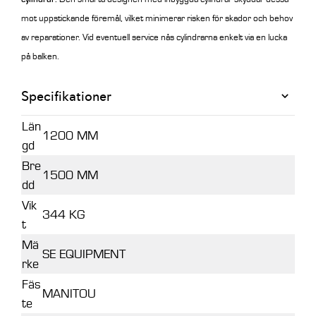
mot uppstickande föremål, vilket minimerar risken för skador och behov
av reparationer. Vid eventuell service nås cylindrarna enkelt via en lucka
på balken.
Specifikationer
Län
1200 MM
gd
Bre
1500 MM
dd
Vik
344 KG
t
Mä
SE EQUIPMENT
rke
Fäs
MANITOU
te