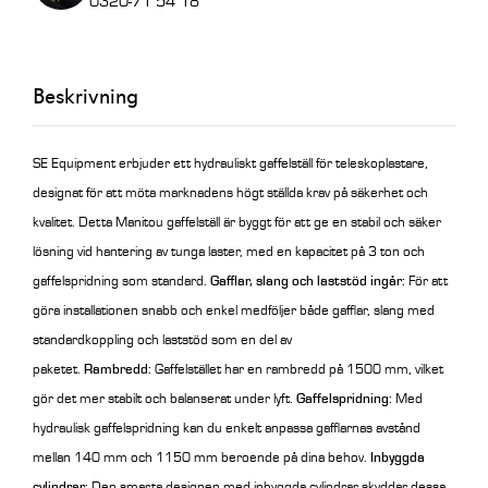
0320-71 54 18
x
1200
mm
Beskrivning
mängd
SE Equipment erbjuder ett hydrauliskt gaffelställ för teleskoplastare,
designat för att möta marknadens högt ställda krav på säkerhet och
kvalitet. Detta Manitou gaffelställ är byggt för att ge en stabil och säker
lösning vid hantering av tunga laster, med en kapacitet på 3 ton och
gaffelspridning som standard.
Gafflar, slang och laststöd ingår:
För att
göra installationen snabb och enkel medföljer både gafflar, slang med
standardkoppling och laststöd som en del av
paketet.
Rambredd:
Gaffelstället har en rambredd på 1500 mm, vilket
gör det mer stabilt och balanserat under lyft.
Gaffelspridning:
Med
hydraulisk gaffelspridning kan du enkelt anpassa gafflarnas avstånd
mellan 140 mm och 1150 mm beroende på dina behov.
Inbyggda
cylindrar:
Den smarta designen med inbyggda cylindrar skyddar dessa