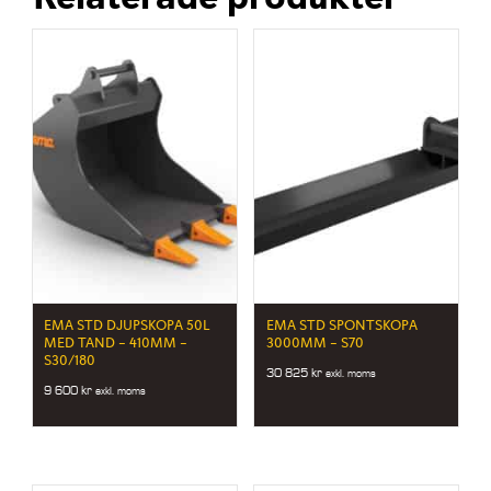
EMA STD DJUPSKOPA 50L
EMA STD SPONTSKOPA
MED TAND – 410MM –
3000MM – S70
S30/180
30 825
kr
exkl. moms
9 600
kr
exkl. moms