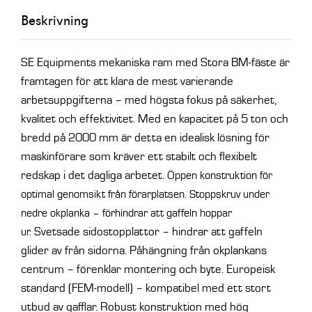
B:2000
Beskrivning
mm
mängd
SE Equipments mekaniska ram med Stora BM-fäste är
framtagen för att klara de mest varierande
arbetsuppgifterna – med högsta fokus på säkerhet,
kvalitet och effektivitet. Med en kapacitet på 5 ton och
bredd på 2000 mm är detta en idealisk lösning för
maskinförare som kräver ett stabilt och flexibelt
redskap i det dagliga arbetet.
Öppen konstruktion för
optimal genomsikt från förarplatsen.
Stoppskruv under
nedre okplanka – förhindrar att gaffeln hoppar
Svetsade sidostopplattor – hindrar att gaffeln
ur.
glider av från sidorna.
Påhängning från okplankans
centrum – förenklar montering och byte.
Europeisk
standard (FEM-modell) – kompatibel med ett stort
utbud av gafflar.
Robust konstruktion med hög