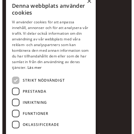
×
Hållbarhetspolicy
Denna webbplats använder
cookies
KONTAKTA OSS
Vi använder cookies för att anpassa
Jour:
073-36 88 87 0
innehåll, annonser och för att analysera vår
Växel:
020-120 29 00
trafik. Vi delar också information om din
användning av vår webbplats med våra
E-post:
info@scandcon.se
reklam- och analyspartners som kan
BESÖKSADRESS
kombinera den med annan information som
du har tillhandahållit dem eller som de har
Backagårdsgatan 9
samlat in från din användning av deras
511 57 Kinna
tjänster.
Läs mer
STRIKT NÖDVÄNDIGT
UPPGIFTER
Orgnummer
PRESTANDA
559375-8161
INRIKTNING
Swishnummer
123-615 05 28
FUNKTIONER
OKLASSIFICERADE