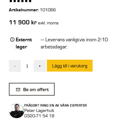
Artikelnummer:
101066
11 900
kr
exkl. moms
Externt
— Leverans vanligtvis inom 2-10
lager
arbetsdagar.
Lägg till i varukorg
-
+
Gaffelram
Mek
Stora
Be om offert
BM
5
FRÅGOR? RING EN AV VÅRA EXPERTER
ton
Peter Lagerhult
0320-71 54 18
FEM
3