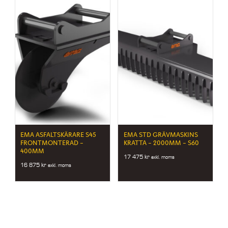
EMA ASFALTSKÄRARE S45
EMA STD GRÄVMASKINS
FRONTMONTERAD –
KRATTA – 2000MM – S60
400MM
17 475
kr
exkl. moms
16 875
kr
exkl. moms