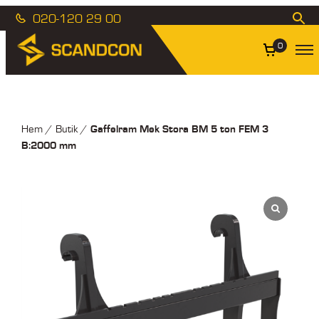
020-120 29 00
0
Gaffelram Mek Stora BM 5 ton FEM 3
Hem
/
Butik
/
B:2000 mm