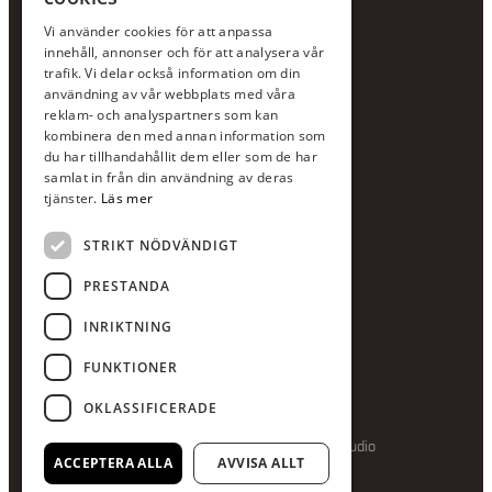
KONTAKTA OSS
Vi använder cookies för att anpassa
Jour:
073-36 88 87 0
innehåll, annonser och för att analysera vår
Växel:
020-120 29 00
trafik. Vi delar också information om din
användning av vår webbplats med våra
E-post:
info@scandcon.se
reklam- och analyspartners som kan
BESÖKSADRESS
kombinera den med annan information som
du har tillhandahållit dem eller som de har
Backagårdsgatan 9
samlat in från din användning av deras
511 57 Kinna
tjänster.
Läs mer
STRIKT NÖDVÄNDIGT
UPPGIFTER
Orgnummer
PRESTANDA
559375-8161
INRIKTNING
Swishnummer
123-615 05 28
FUNKTIONER
OKLASSIFICERADE
Producerad av Gota Media Brand Studio
ACCEPTERA ALLA
AVVISA ALLT