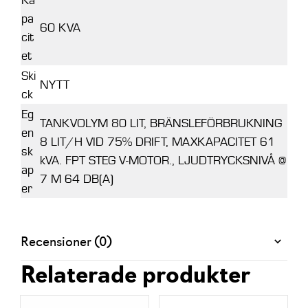
pa
60 KVA
cit
et
Ski
NYTT
ck
Eg
TANKVOLYM 80 LIT, BRÄNSLEFÖRBRUKNING
en
8 LIT/H VID 75% DRIFT, MAXKAPACITET 61
sk
kVA. FPT STEG V-MOTOR., LJUDTRYCKSNIVÅ @
ap
7 M 64 DB(A)
er
Recensioner (0)
Relaterade produkter