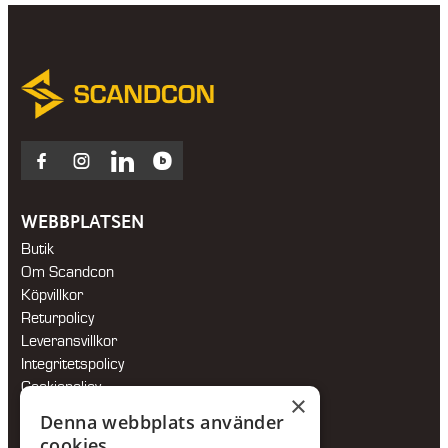
Facebook
Instagram
LinkedIn
Blocket
WEBBPLATSEN
Butik
Om Scandcon
Köpvillkor
Returpolicy
Leveransvillkor
Integritetspolicy
Cookiepolicy
×
Hållbarhetspolicy
Denna webbplats använder
cookies