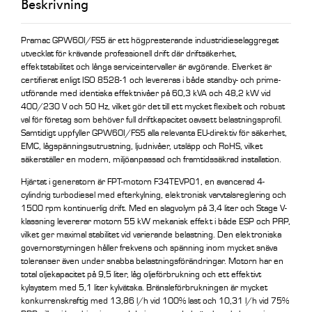
Beskrivning
Pramac GPW60I/FS5 är ett högpresterande industridieselaggregat
utvecklat för krävande professionell drift där driftsäkerhet,
effektstabilitet och långa serviceintervaller är avgörande. Elverket är
certifierat enligt ISO 8528-1 och levereras i både standby- och prime-
utförande med identiska effektnivåer på 60,3 kVA och 48,2 kW vid
400/230 V och 50 Hz, vilket gör det till ett mycket flexibelt och robust
val för företag som behöver full driftkapacitet oavsett belastningsprofil.
Samtidigt uppfyller GPW60I/FS5 alla relevanta EU-direktiv för säkerhet,
EMC, lågspänningsutrustning, ljudnivåer, utsläpp och RoHS, vilket
säkerställer en modern, miljöanpassad och framtidssäkrad installation.
Hjärtat i generatorn är FPT-motorn F34TEVP01, en avancerad 4-
cylindrig turbodiesel med efterkylning, elektronisk varvtalsreglering och
1500 rpm kontinuerlig drift. Med en slagvolym på 3,4 liter och Stage V-
klassning levererar motorn 55 kW mekanisk effekt i både ESP och PRP,
vilket ger maximal stabilitet vid varierande belastning. Den elektroniska
governorstyrningen håller frekvens och spänning inom mycket snäva
toleranser även under snabba belastningsförändringar. Motorn har en
total oljekapacitet på 9,5 liter, låg oljeförbrukning och ett effektivt
kylsystem med 5,1 liter kylvätska. Bränsleförbrukningen är mycket
konkurrenskraftig med 13,86 l/h vid 100% last och 10,31 l/h vid 75%