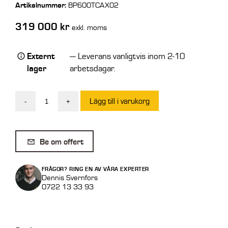
Artikelnummer:
BP600TCAX02
319 000
kr
exkl. moms
Externt
— Leverans vanligtvis inom 2-10
lager
arbetsdagar.
Lägg till i varukorg
-
+
Pramac
Elverk
GPW60I/FS5
Be om offert
(alt.
LS)
FRÅGOR? RING EN AV VÅRA EXPERTER
mängd
Dennis Svernfors
0722 13 33 93