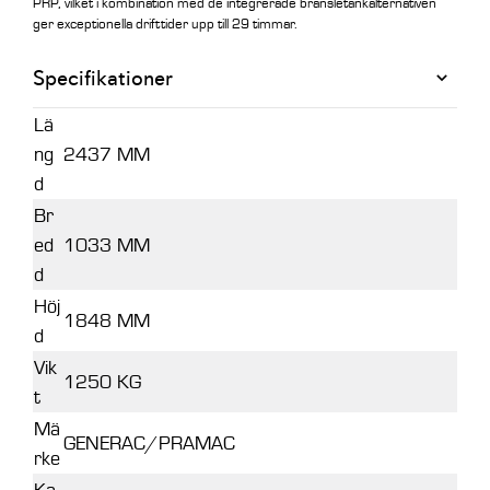
PRP, vilket i kombination med de integrerade bränsletankalternativen
ger exceptionella drifttider upp till 29 timmar.
Specifikationer
Lä
ng
2437 MM
d
Br
ed
1033 MM
d
Höj
1848 MM
d
Vik
1250 KG
t
Mä
GENERAC/PRAMAC
rke
Ka