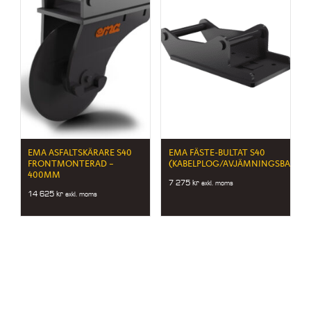
EMA ASFALTSKÄRARE S40
EMA FÄSTE-BULTAT S40
FRONTMONTERAD –
(KABELPLOG/AVJÄMNINGSBALK)
400MM
7 275
kr
exkl. moms
14 625
kr
exkl. moms