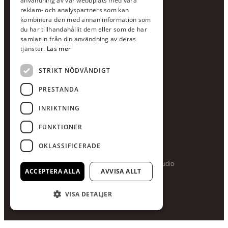
användning av vår webbplats med våra
E-post:
info@scandcon.se
reklam- och analyspartners som kan
BESÖKSADRESS
kombinera den med annan information som
du har tillhandahållit dem eller som de har
Backagårdsgatan 9
samlat in från din användning av deras
511 57 Kinna
tjänster.
Läs mer
STRIKT NÖDVÄNDIGT
UPPGIFTER
Orgnummer
PRESTANDA
559375-8161
INRIKTNING
Swishnummer
123-615 05 28
FUNKTIONER
OKLASSIFICERADE
Producerad av Gota Media Brand Studio
ACCEPTERA ALLA
AVVISA ALLT
VISA DETALJER