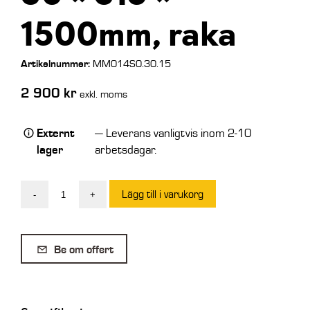
1500mm, raka
Artikelnummer:
MM014S0.30.15
2 900
kr
exkl. moms
Externt
— Leverans vanligtvis inom 2-10
lager
arbetsdagar.
Lägg till i varukorg
-
+
Par
lastningsramper
30
Be om offert
×
315
×