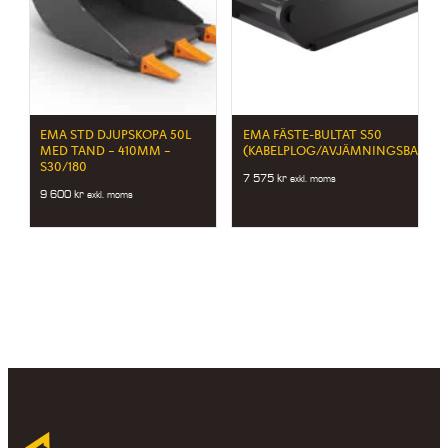
EMA STD DJUPSKOPA 50L
EMA FÄSTE-BULTAT S50
MED TAND – 410MM –
(KABELPLOG/AVJÄMNINGSBALK)
S30/180
7 575
kr
exkl. moms
9 600
kr
exkl. moms