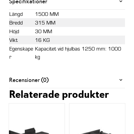
Specifikationer
1500mm,
raka
Längd
1500 MM
mängd
Bredd
315 MM
Höjd
30 MM
Vikt
16 KG
Egenskape
Kapacitet vid hjulbas 1250 mm: 1000
r
kg
Recensioner (0)
Relaterade produkter