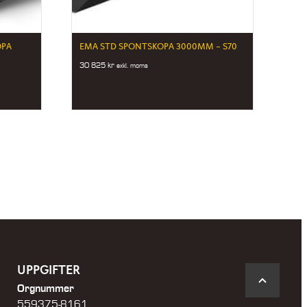
OPA
EMA STD SPONTSKOPA 3000MM – S70
30 825
kr
exkl. moms
UPPGIFTER
Orgnummer
559375-8161