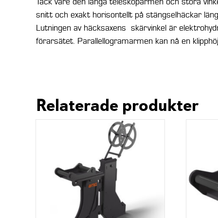
Tack vare den långa teleskoparmen och stora vinke
snitt och exakt horisontellt på stängselhäckar län
Lutningen av häcksaxens skärvinkel är elektrohydr
förarsätet. Parallellogramarmen kan nå en klipphöj
Relaterade produkter