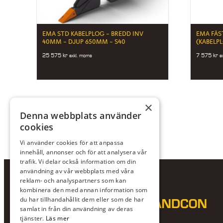
EMA STD KABELPLOG – BREDD INV
EMA FÄS
40MM – DJUP 650MM – S40
(KABELP
25 575
kr
7 575
kr
exkl. moms
e
×
Denna webbplats använder
cookies
Vi använder cookies för att anpassa
innehåll, annonser och för att analysera vår
trafik. Vi delar också information om din
användning av vår webbplats med våra
reklam- och analyspartners som kan
kombinera den med annan information som
du har tillhandahållit dem eller som de har
samlat in från din användning av deras
tjänster.
Läs mer