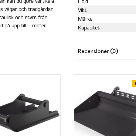
ln kan du göra vertikala
Höjd
gs vägar och trädgårdar.
Vikt
aulisk och styrs från
Märke
d på upp till 5 meter.
Kapacitet
Recensioner (0)