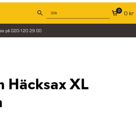
0
0
kr
oss på 020-120 29 00
 Häcksax XL
m