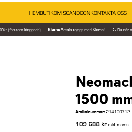
HEM
BUTIK
OM SCANDCON
KONTAKTA OSS
200kr (förutom långgods)
Betala tryggt med Klarna!
Du når 
Neomach
1500 m
Artikelnummer:
214100712
109 688
kr
exkl. moms