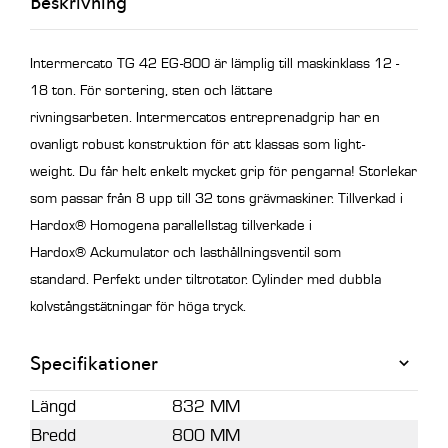
Beskrivning
mängd
Intermercato TG 42 EG-800 är lämplig till maskinklass 12 -
18 ton. För sortering, sten och lättare
rivningsarbeten.
Intermercatos entreprenadgrip har en
ovanligt robust konstruktion för att klassas som light-
weight.
Du får helt enkelt mycket grip för pengarna!
Storlekar
som passar från 8 upp till 32 tons grävmaskiner. Tillverkad i
Hardox® Homogena parallellstag tillverkade i
Hardox® Ackumulator och lasthållningsventil som
standard. Perfekt under tiltrotator. Cylinder med dubbla
kolvstångstätningar för höga tryck.
Specifikationer
Längd
832 MM
Bredd
800 MM