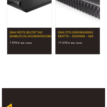
EMA FÄSTE-BULTAT S45
EMA STD GRÄVMASKINS
(KABELPLOG/AVJÄMNINGSBALK)
KRATTA – 2000MM – S60
7 575
kr
17 475
kr
exkl. moms
exkl. moms