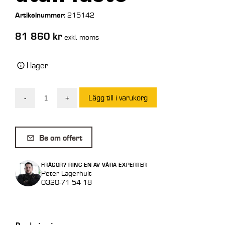
Artikelnummer:
215142
81 860
kr
exkl. moms
I lager
Lägg till i varukorg
-
+
Intermercato
Entreprenadgrip
Sten/Sortering
Be om offert
TG
42
FRÅGOR? RING EN AV VÅRA EXPERTER
EG-
Peter Lagerhult
0320-71 54 18
800
utan
fäste