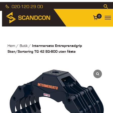
020-120 29 00
0
Intermercato Entreprenadgrip
Hem
/
Butik
/
Sten/Sortering TG 42 EG-800 utan fäste