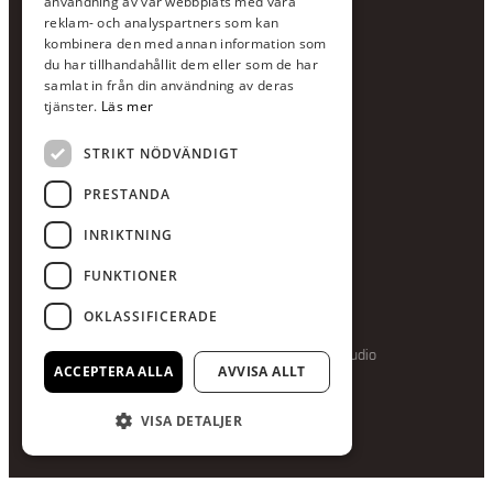
användning av vår webbplats med våra
E-post:
info@scandcon.se
reklam- och analyspartners som kan
BESÖKSADRESS
kombinera den med annan information som
du har tillhandahållit dem eller som de har
Backagårdsgatan 9
samlat in från din användning av deras
511 57 Kinna
tjänster.
Läs mer
STRIKT NÖDVÄNDIGT
UPPGIFTER
Orgnummer
PRESTANDA
559375-8161
INRIKTNING
Swishnummer
123-615 05 28
FUNKTIONER
OKLASSIFICERADE
Producerad av Gota Media Brand Studio
ACCEPTERA ALLA
AVVISA ALLT
VISA DETALJER