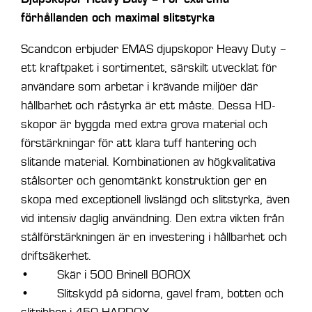
S30/180
förhållanden och maximal slitstyrka
mängd
Scandcon erbjuder EMAS djupskopor Heavy Duty –
ett kraftpaket i sortimentet, särskilt utvecklat för
användare som arbetar i krävande miljöer där
hållbarhet och råstyrka är ett måste. Dessa HD-
skopor är byggda med extra grova material och
förstärkningar för att klara tuff hantering och
slitande material. Kombinationen av högkvalitativa
stålsorter och genomtänkt konstruktion ger en
skopa med exceptionell livslängd och slitstyrka, även
vid intensiv daglig användning. Den extra vikten från
stålförstärkningen är en investering i hållbarhet och
driftsäkerhet.
• Skär i 500 Brinell BOROX
• Slitskydd på sidorna, gavel fram, botten och
slitribbor i 450 HARDOX