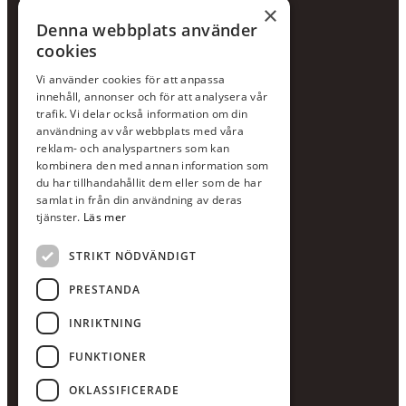
×
Hållbarhetspolicy
Denna webbplats använder
cookies
KONTAKTA OSS
Vi använder cookies för att anpassa
Jour:
073-36 88 87 0
innehåll, annonser och för att analysera vår
Växel:
020-120 29 00
trafik. Vi delar också information om din
användning av vår webbplats med våra
E-post:
info@scandcon.se
reklam- och analyspartners som kan
BESÖKSADRESS
kombinera den med annan information som
du har tillhandahållit dem eller som de har
Backagårdsgatan 9
samlat in från din användning av deras
511 57 Kinna
tjänster.
Läs mer
STRIKT NÖDVÄNDIGT
UPPGIFTER
Orgnummer
PRESTANDA
559375-8161
INRIKTNING
Swishnummer
123-615 05 28
FUNKTIONER
OKLASSIFICERADE