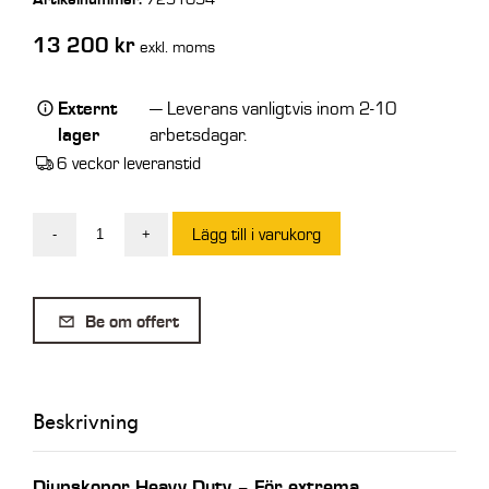
13 200
kr
exkl. moms
Externt
— Leverans vanligtvis inom 2-10
lager
arbetsdagar.
6 veckor leveranstid
Lägg till i varukorg
-
+
EMA
HD
Djupskopa
Be om offert
90L
med
tand
Beskrivning
-
500mm
-
Djupskopor Heavy Duty – För extrema