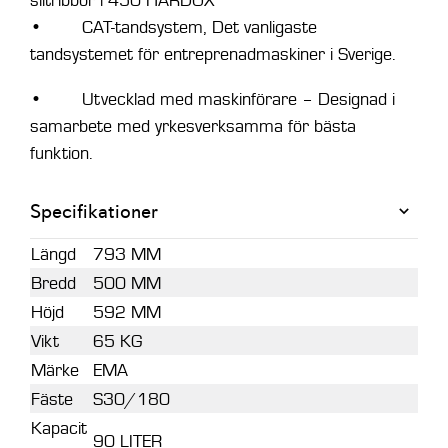
• CAT-tandsystem, Det vanligaste
tandsystemet för entreprenadmaskiner i Sverige.
• Utvecklad med maskinförare – Designad i
samarbete med yrkesverksamma för bästa
funktion.
Specifikationer
Längd
793 MM
Bredd
500 MM
Höjd
592 MM
Vikt
65 KG
Märke
EMA
Fäste
S30/180
Kapacit
90 LITER