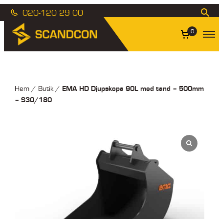
020-120 29 00
0
EMA HD Djupskopa 90L med tand – 500mm
Hem
/
Butik
/
– S30/180