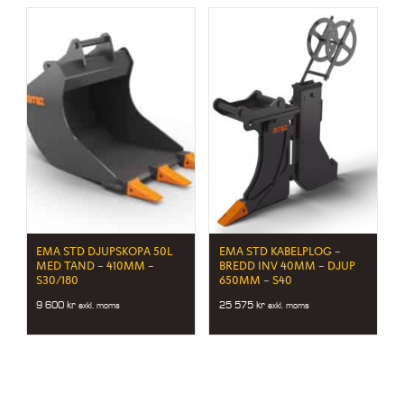
EMA STD DJUPSKOPA 50L
EMA STD KABELPLOG –
MED TAND – 410MM –
BREDD INV 40MM – DJUP
S30/180
650MM – S40
9 600
kr
25 575
kr
exkl. moms
exkl. moms