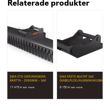
Relaterade produkter
EMA STD GRÄVMASKINS
EMA FÄSTE-BULTAT S60
KRATTA – 2000MM – S60
(KABELPLOG/AVJÄMNINGSBALK)
17 475
kr
9 150
kr
exkl. moms
exkl. moms