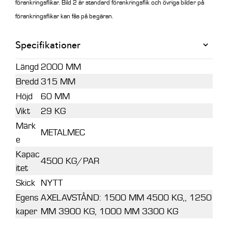
förankringsflikar. Bild 2 är standard förankringsflik och övriga bilder på
förankringsflikar kan fås på begäran.
Specifikationer
Längd
2000 MM
Bredd
315 MM
Höjd
60 MM
Vikt
29 KG
Märk
METALMEC
e
Kapac
4500 KG/PAR
itet
Skick
NYTT
Egens
AXELAVSTÅND: 1500 MM 4500 KG,, 1250
kaper
MM 3900 KG, 1000 MM 3300 KG