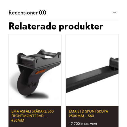
Recensioner (0)
Relaterade produkter
EMA ASFALTSKÄRARE S60
EMA STD SPONTSKOPA
FRONTMONTERAD –
2500MM – S60
450MM
17 700
kr
exkl. moms