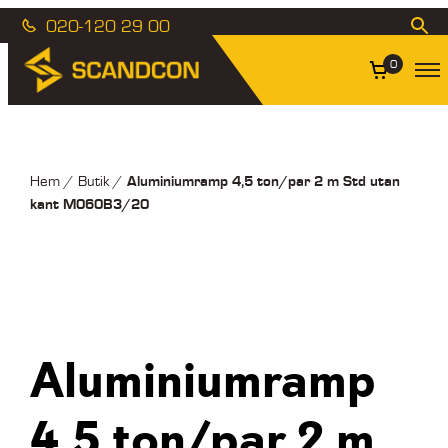
020-120 29 00
0
Aluminiumramp 4,5 ton/par 2 m Std utan
Hem
/
Butik
/
kant M060B3/20
Aluminiumramp
4,5 ton/par 2 m