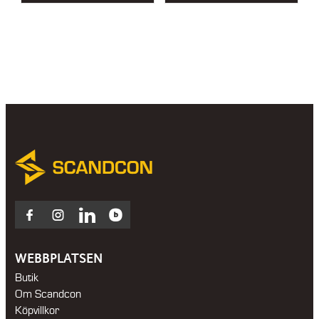
32
550 kr
through
44
350 kr
Facebook
Instagram
LinkedIn
Blocket
WEBBPLATSEN
Butik
Om Scandcon
Köpvillkor