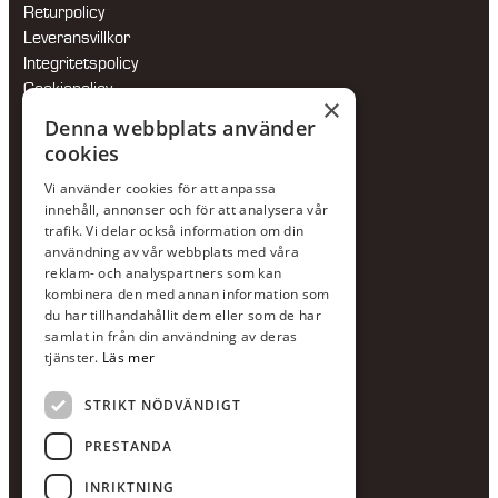
Returpolicy
Leveransvillkor
Integritetspolicy
Cookiepolicy
×
Hållbarhetspolicy
Denna webbplats använder
cookies
KONTAKTA OSS
Vi använder cookies för att anpassa
Jour:
073-36 88 87 0
innehåll, annonser och för att analysera vår
Växel:
020-120 29 00
trafik. Vi delar också information om din
användning av vår webbplats med våra
E-post:
info@scandcon.se
reklam- och analyspartners som kan
BESÖKSADRESS
kombinera den med annan information som
du har tillhandahållit dem eller som de har
Backagårdsgatan 9
samlat in från din användning av deras
511 57 Kinna
tjänster.
Läs mer
STRIKT NÖDVÄNDIGT
UPPGIFTER
Orgnummer
PRESTANDA
559375-8161
INRIKTNING
Swishnummer