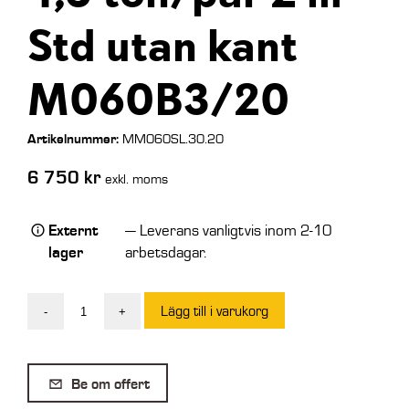
Std utan kant
M060B3/20
Artikelnummer:
MM060SL.30.20
6 750
kr
exkl. moms
Externt
— Leverans vanligtvis inom 2-10
lager
arbetsdagar.
Lägg till i varukorg
-
+
Aluminiumramp
4,5
ton/par
Be om offert
2