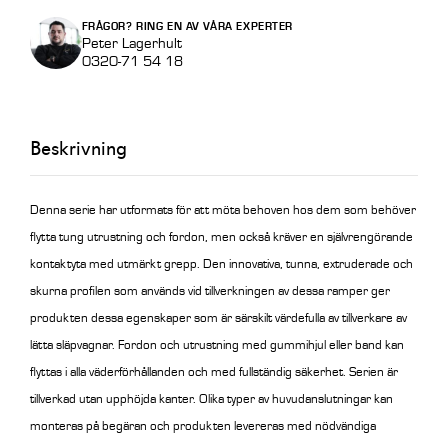
m
FRÅGOR? RING EN AV VÅRA EXPERTER
Std
Peter Lagerhult
0320-71 54 18
utan
kant
M060B3/20
Beskrivning
mängd
Denna serie har utformats för att möta behoven hos dem som behöver
flytta tung utrustning och fordon, men också kräver en självrengörande
kontaktyta med utmärkt grepp. Den innovativa, tunna, extruderade och
skurna profilen som används vid tillverkningen av dessa ramper ger
produkten dessa egenskaper som är särskilt värdefulla av tillverkare av
lätta släpvagnar. Fordon och utrustning med gummihjul eller band kan
flyttas i alla väderförhållanden och med fullständig säkerhet. Serien är
tillverkad utan upphöjda kanter. Olika typer av huvudanslutningar kan
monteras på begäran och produkten levereras med nödvändiga