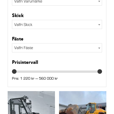
Valfri Varumärke
Skick
Valfri Skick
Fäste
Valfri Fäste
Prisintervall
Pris:
1 220 kr
—
560 000 kr
Min
Max
pris
pris