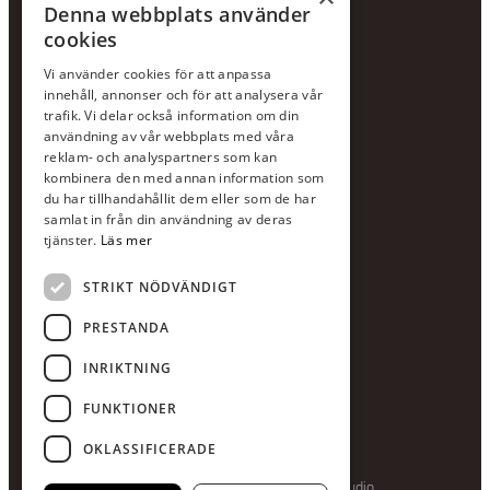
Hållbarhetspolicy
Denna webbplats använder
cookies
KONTAKTA OSS
Vi använder cookies för att anpassa
Jour:
073-36 88 87 0
innehåll, annonser och för att analysera vår
Växel:
020-120 29 00
trafik. Vi delar också information om din
användning av vår webbplats med våra
E-post:
info@scandcon.se
reklam- och analyspartners som kan
BESÖKSADRESS
kombinera den med annan information som
du har tillhandahållit dem eller som de har
Backagårdsgatan 9
samlat in från din användning av deras
511 57 Kinna
tjänster.
Läs mer
STRIKT NÖDVÄNDIGT
UPPGIFTER
Orgnummer
PRESTANDA
559375-8161
INRIKTNING
Swishnummer
123-615 05 28
FUNKTIONER
OKLASSIFICERADE
Producerad av Gota Media Brand Studio