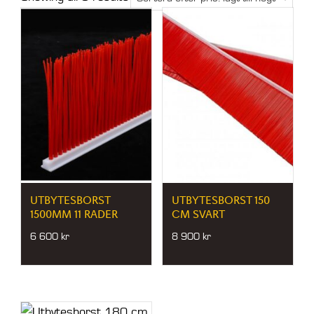
by
price:
low
to
high
UTBYTESBORST
UTBYTESBORST 150
1500MM 11 RADER
CM SVART
6 600
kr
8 900
kr