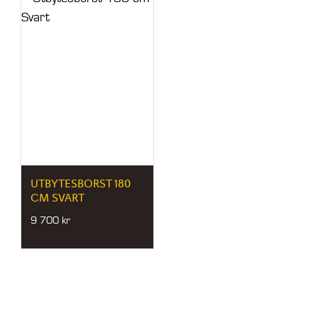
UTBYTESBORST 180
CM SVART
9 700
kr