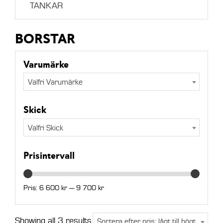
TANKAR
BORSTAR
Varumärke
Valfri Varumärke
Skick
Valfri Skick
Prisintervall
Pris:
6 600 kr
—
9 700 kr
Min
Max
Sorted
Showing all 3 results
Sortera efter pris: lågt till högt
pris
pris