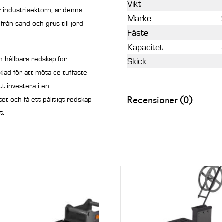
Vikt
r industrisektorn, är denna
Märke
från sand och grus till jord
Fäste
Kapacitet
h hållbara redskap för
Skick
klad för att möta de tuffaste
t investera i en
Recensioner (0)
t och få ett pålitligt redskap
t.