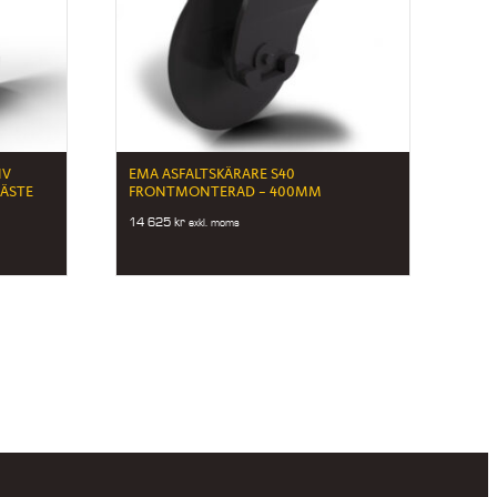
NV
EMA ASFALTSKÄRARE S40
FÄSTE
FRONTMONTERAD – 400MM
14 625
kr
exkl. moms