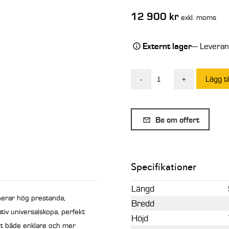
12 900
kr
exkl. moms
Externt lager
— Leverans
Lägg ti
-
+
SE
Universalskopa
Kramer
Be om offert
180-
350
1300
Specifikationer
mm
350
Längd
Lit
nerar hög prestanda,
Bredd
mängd
tiv universalskopa, perfekt
Höjd
tet både enklare och mer