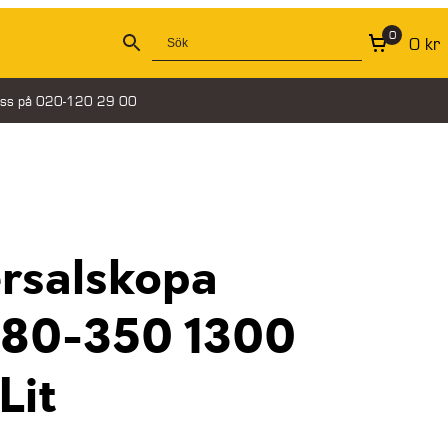
0
0
kr
oss på 020-120 29 00
ersalskopa
180-350 1300
Lit