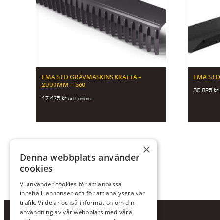
EMA STD GRÄVMASKINS KRATTA –
EMA STD
2000MM – S60
30 825
kr
17 475
kr
exkl. moms
×
Denna webbplats använder
cookies
Vi använder cookies för att anpassa
innehåll, annonser och för att analysera vår
trafik. Vi delar också information om din
användning av vår webbplats med våra