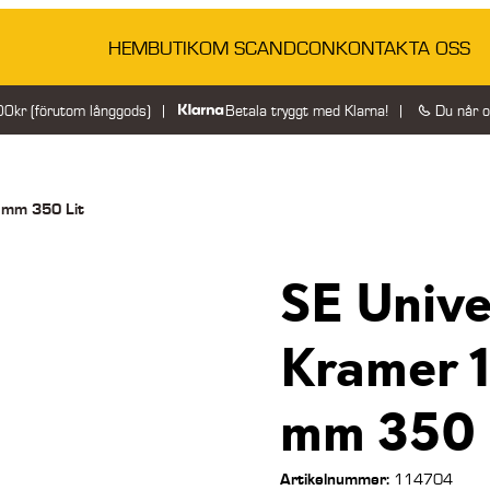
HEM
BUTIK
OM SCANDCON
KONTAKTA OSS
200kr (förutom långgods)
Betala tryggt med Klarna!
Du når 
 mm 350 Lit
SE Univ
Kramer 
mm 350 
Artikelnummer:
114704