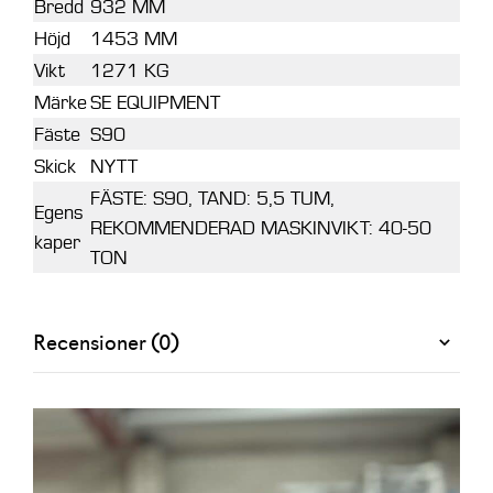
Bredd
932 MM
Höjd
1453 MM
Vikt
1271 KG
Märke
SE EQUIPMENT
Fäste
S90
Skick
NYTT
FÄSTE: S90, TAND: 5,5 TUM,
Egens
REKOMMENDERAD MASKINVIKT: 40-50
kaper
TON
Recensioner (0)