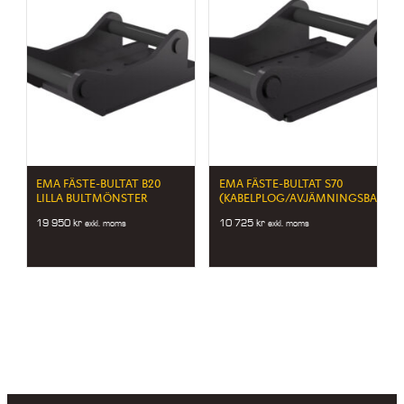
EMA FÄSTE-BULTAT B20
EMA FÄSTE-BULTAT S70
LILLA BULTMÖNSTER
(KABELPLOG/AVJÄMNINGSBALK)
19 950
kr
10 725
kr
exkl. moms
exkl. moms