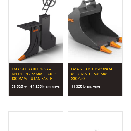
EMA STD KABELPLOG –
EMA STD DJUPSKOPA 90L
BREDD INV 65MM – DJUP
MED TAND – 500MM –
1000MM – UTAN FÄSTE
S30/150
Price
36 525
kr
–
61 325
kr
11 325
kr
exkl. moms
exkl. moms
range:
36
525 kr
through
61
325 kr