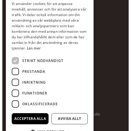
Vi använder cookies för att anpassa
Jour:
073-36 88 87 0
innehåll, annonser och för att analysera vår
Växel:
020-120 29 00
trafik. Vi delar också information om din
användning av vår webbplats med våra
E-post:
info@scandcon.se
reklam- och analyspartners som kan
BESÖKSADRESS
kombinera den med annan information som
du har tillhandahållit dem eller som de har
Backagårdsgatan 9
samlat in från din användning av deras
511 57 Kinna
tjänster.
Läs mer
STRIKT NÖDVÄNDIGT
UPPGIFTER
Orgnummer
PRESTANDA
559375-8161
INRIKTNING
Swishnummer
123-615 05 28
FUNKTIONER
OKLASSIFICERADE
Producerad av Gota Media Brand Studio
ACCEPTERA ALLA
AVVISA ALLT