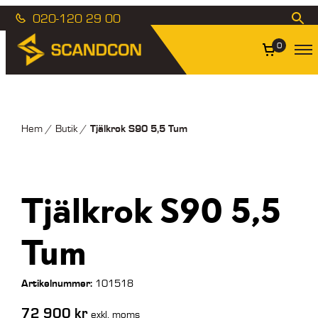
020-120 29 00
0
Tjälkrok S90 5,5 Tum
Hem
/
Butik
/
Tjälkrok S90 5,5
Tum
Artikelnummer:
101518
72 900
kr
exkl. moms