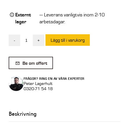
Externt
— Leverans vanligtvis inom 2-10
lager
arbetsdagar.
Lägg till i varukorg
-
+
Tjälkrok
S90
5,5
Be om offert
Tum
mängd
FRÅGOR? RING EN AV VÅRA EXPERTER
Peter Lagerhult
0320-71 54 18
Beskrivning