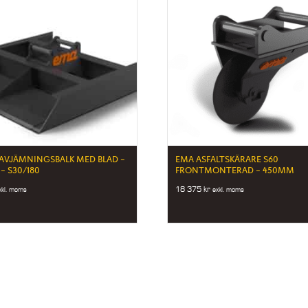
AVJÄMNINGSBALK MED BLAD –
EMA ASFALTSKÄRARE S60
– S30/180
FRONTMONTERAD – 450MM
18 375
kr
xkl. moms
exkl. moms