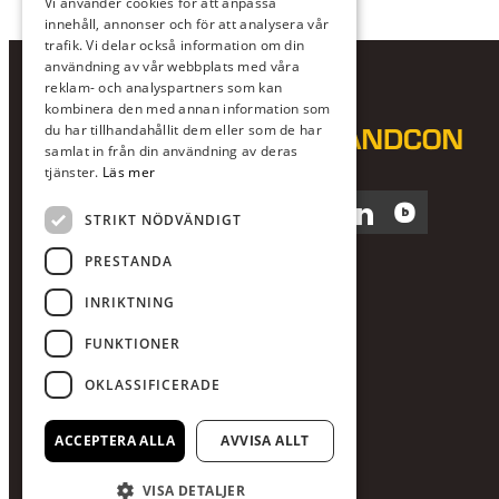
Vi använder cookies för att anpassa
innehåll, annonser och för att analysera vår
trafik. Vi delar också information om din
användning av vår webbplats med våra
reklam- och analyspartners som kan
kombinera den med annan information som
du har tillhandahållit dem eller som de har
samlat in från din användning av deras
tjänster.
Läs mer
Facebook
Instagram
LinkedIn
Blocket
STRIKT NÖDVÄNDIGT
PRESTANDA
INRIKTNING
FUNKTIONER
OKLASSIFICERADE
ACCEPTERA ALLA
AVVISA ALLT
VISA DETALJER