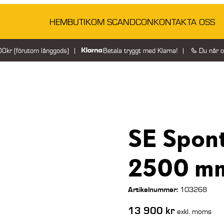
HEM
BUTIK
OM SCANDCON
KONTAKTA OSS
200kr (förutom långgods)
Betala tryggt med Klarna!
Du når 
SE Spon
2500 m
Artikelnummer:
103268
13 900
kr
exkl. moms