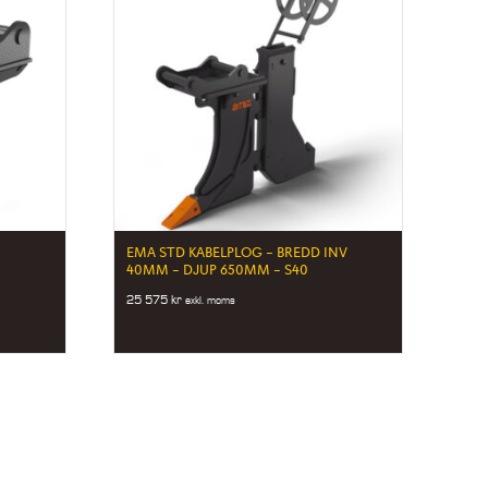
EMA STD KABELPLOG – BREDD INV
40MM – DJUP 650MM – S40
25 575
kr
exkl. moms