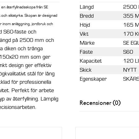
Längd
2500
d en återfyllnadsskopa från SE
Bredd
355 
och slitstyrka. Skopan är designad
r inom anläggning, jordbruk och
Höjd
165 
 S60-fäste och
Vikt
170 K
. Längd på 2500 mm och
Märke
SE EQ
la diken och trånga
Fäste
S60
på 150x20 mm som ger
Kapacitet
120 L
nkt design ger effektiv
Skick
NYTT
kvalitativt stål för lång
Egenskaper
SKÄRS
cklad för professionella
itet. Perfekt för arbete
yp av återfyllning. Lämplig
Recensioner (0)
ecisionsarbeten.