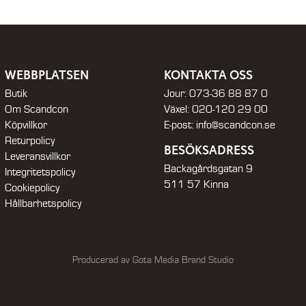
WEBBPLATSEN
KONTAKTA OSS
Butik
Jour:
073-36 88 87 0
Om Scandcon
Växel:
020-120 29 00
Köpvillkor
E-post:
info@scandcon.se
Returpolicy
BESÖKSADRESS
Leveransvillkor
Backagårdsgatan 9
Integritetspolicy
511 57 Kinna
Cookiepolicy
Hållbarhetspolicy
Producerad av Gota Media Brand Studio