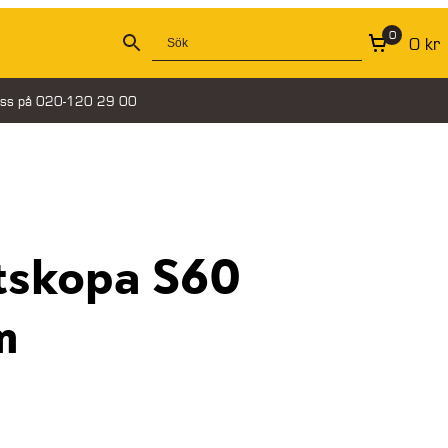
0
0
kr
oss på 020-120 29 00
tskopa S60
m