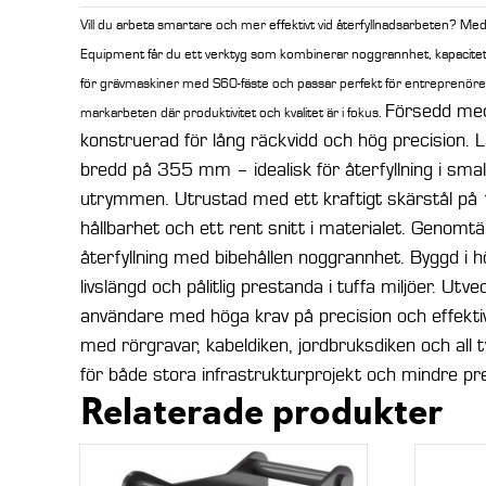
Vill du arbeta smartare och mer effektivt vid återfyllnadsarbeten? Me
Equipment får du ett verktyg som kombinerar noggrannhet, kapacitet 
för grävmaskiner med S60-fäste och passar perfekt för entreprenöre
Försedd med
markarbeten där produktivitet och kvalitet är i fokus.
konstruerad för lång räckvidd och hög precision
bredd på 355 mm – idealisk för återfyllning i sma
utrymmen. Utrustad med ett kraftigt skärstål 
hållbarhet och ett rent snitt i materialet. Genomtä
återfyllning med bibehållen noggrannhet. Byggd i hög
livslängd och pålitlig prestanda i tuffa miljöer. Utve
användare med höga krav på precision och effektiv
med rörgravar, kabeldiken, jordbruksdiken och all t
för både stora infrastrukturprojekt och mindre pr
Relaterade produkter