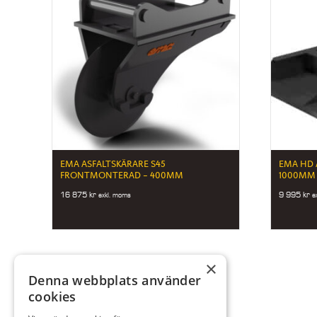
EMA ASFALTSKÄRARE S45
EMA HD 
FRONTMONTERAD – 400MM
1000MM 
16 875
kr
9 995
kr
exkl. moms
e
×
Denna webbplats använder
cookies