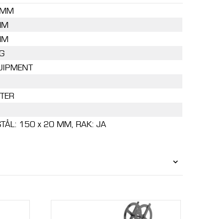
 MM
MM
MM
G
UIPMENT
ITER
TÅL: 150 x 20 MM, RAK: JA