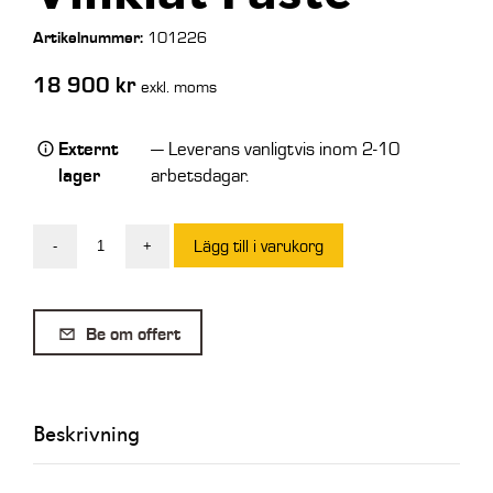
Artikelnummer:
101226
18 900
kr
exkl. moms
Externt
— Leverans vanligtvis inom 2-10
lager
arbetsdagar.
Lägg till i varukorg
-
+
SE
Planeringsskopa
L30
Be om offert
2000
mm
Vinklat
Beskrivning
Fäste
mängd