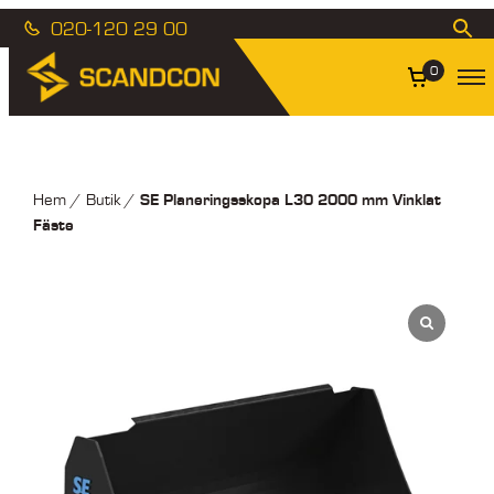
020-120 29 00
0
SE Planeringsskopa L30 2000 mm Vinklat
Hem
/
Butik
/
Fäste