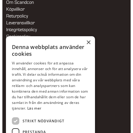
Om Scandcon
Köpvillkor
Returpolicy
Leveransvillkor
Integritetspolicy
Cookiepolicy
×
Hållbarhetspolicy
Denna webbplats använder
cookies
KONTAKTA OSS
Vi använder cookies för att anpassa
Jour:
073-36 88 87 0
innehåll, annonser och för att analysera vår
Växel:
020-120 29 00
trafik. Vi delar också information om din
användning av vår webbplats med våra
E-post:
info@scandcon.se
reklam- och analyspartners som kan
BESÖKSADRESS
kombinera den med annan information som
du har tillhandahållit dem eller som de har
Backagårdsgatan 9
samlat in från din användning av deras
511 57 Kinna
tjänster.
Läs mer
STRIKT NÖDVÄNDIGT
UPPGIFTER
Orgnummer
PRESTANDA