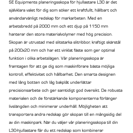
SE Equipments planeringsskopa för hjullastare L30 är det
självklara valet för dig som söker ett kraftfullt, hållbart och
användarvänligt redskap för markarbeten. Med en
arbetsbredd på 2000 mm och ett djup på 1150 mm
hanterar den stora materialvolymer med hög precision.
Skopan är utrustad med slitstarka slitribbor, kraftigt skärstål
på 200x20 mm och har ett vinklat fäste som ger optimal
funktion i olika arbetslägen.
Vår planeringsskopa är
framtagen för att ge dig som maskinförare bästa möjliga
kontroll, effektivitet och hållbarhet. Den smarta designen
med lång botten och låg bakplåt underlättar
precisionsarbete och ger samtidigt god översikt. De robusta
materialen och de förstärkande komponenterna förlänger
livslängden och minimerar underhåll. Möjligheten att
transportera andra redskap gör skopan till en mångsidig del
av din maskinpark.
När du väljer vår planeringsskopa till din
L30-hjullastare får du ett redskap som kombinerar