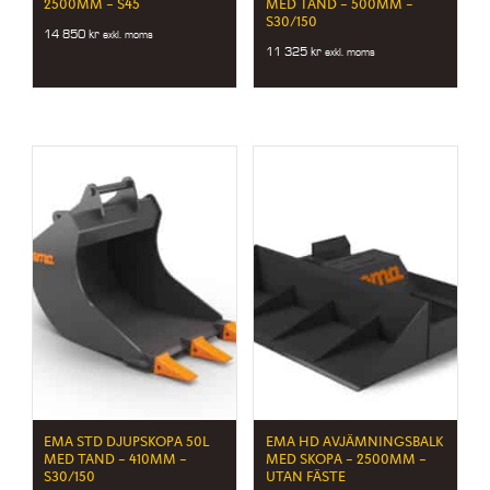
2500MM – S45
MED TAND – 500MM –
S30/150
14 850
kr
exkl. moms
11 325
kr
exkl. moms
EMA STD DJUPSKOPA 50L
EMA HD AVJÄMNINGSBALK
MED TAND – 410MM –
MED SKOPA – 2500MM –
S30/150
UTAN FÄSTE