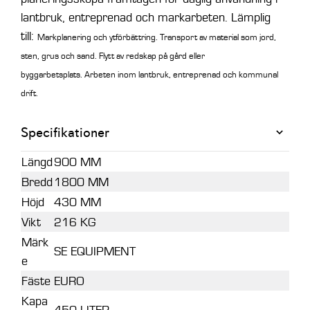
lantbruk, entreprenad och markarbeten. Lämplig
till:
Markplanering och ytförbättring.
Transport av material som jord,
sten, grus och sand.
Flytt av redskap på gård eller
byggarbetsplats.
Arbeten inom lantbruk, entreprenad och kommunal
drift.
Specifikationer
Längd
900 MM
Bredd
1800 MM
Höjd
430 MM
Vikt
216 KG
Märk
SE EQUIPMENT
e
Fäste
EURO
Kapa
450 LITER