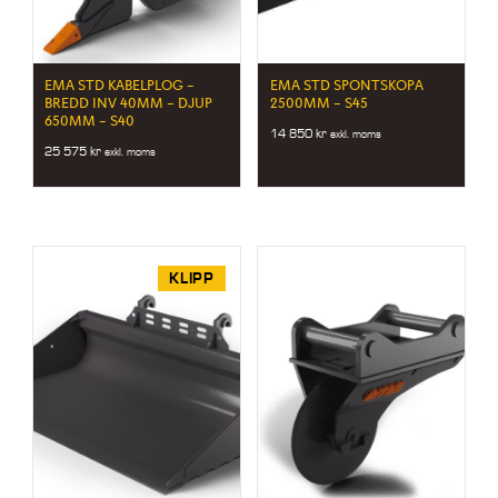
EMA STD KABELPLOG –
EMA STD SPONTSKOPA
BREDD INV 40MM – DJUP
2500MM – S45
650MM – S40
14 850
kr
exkl. moms
25 575
kr
exkl. moms
KLIPP