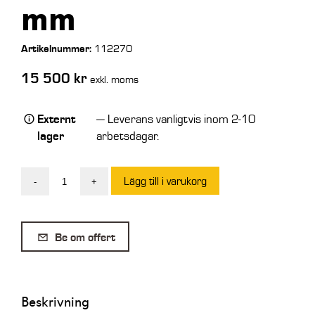
mm
Artikelnummer:
112270
15 500
kr
exkl. moms
Externt
— Leverans vanligtvis inom 2-10
lager
arbetsdagar.
Lägg till i varukorg
-
+
SE
Planeringsskopa
Euro
Be om offert
450L
1800
mm
Beskrivning
mängd