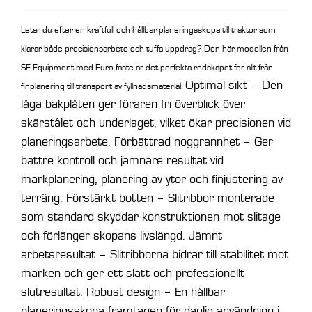
Letar du efter en kraftfull och hållbar planeringsskopa till traktor som
klarar både precisionsarbete och tuffa uppdrag? Den här modellen från
SE Equipment med Euro-fäste är det perfekta redskapet för allt från
Optimal sikt – Den
finplanering till transport av fyllnadsmaterial.
låga bakplåten ger föraren fri överblick över
skärstålet och underlaget, vilket ökar precisionen vid
planeringsarbete. Förbättrad noggrannhet – Ger
bättre kontroll och jämnare resultat vid
markplanering, planering av ytor och finjustering av
terräng. Förstärkt botten – Slitribbor monterade
som standard skyddar konstruktionen mot slitage
och förlänger skopans livslängd. Jämnt
arbetsresultat – Slitribborna bidrar till stabilitet mot
marken och ger ett slätt och professionellt
slutresultat. Robust design – En hållbar
planeringsskopa framtagen för daglig användning i