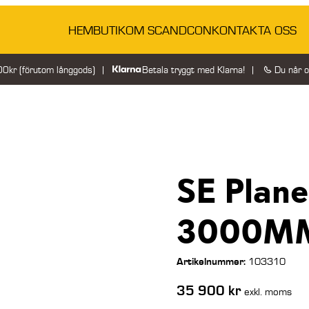
HEM
BUTIK
OM SCANDCON
KONTAKTA OSS
200kr (förutom långgods)
Betala tryggt med Klarna!
Du når 
SE Plane
3000MM
Artikelnummer:
103310
35 900
kr
exkl. moms