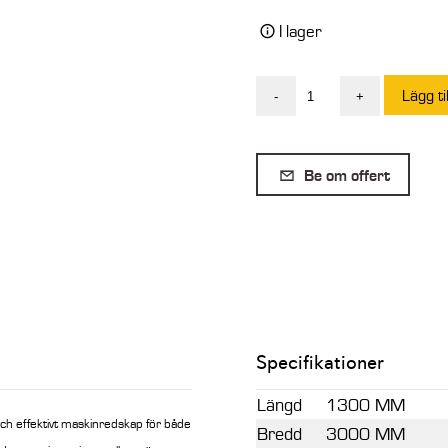
I lager
Lägg ti
-
+
SE
Planeringsbalk
3000MM
Be om offert
S1/B20
mängd
Specifikationer
Längd
1300 MM
h effektivt maskinredskap för både
Bredd
3000 MM