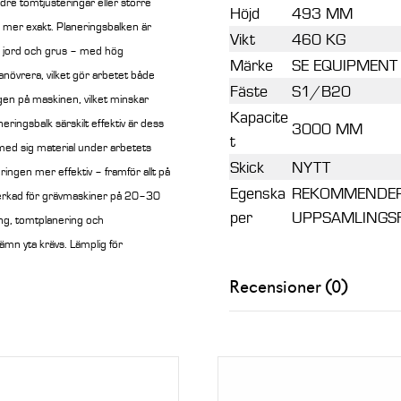
re tomtjusteringar eller större
Höjd
493 MM
h mer exakt.
Planeringsbalken är
Vikt
460 KG
d, jord och grus – med hög
Märke
SE EQUIPMENT
anövrera, vilket gör arbetet både
Fäste
S1/B20
gen på maskinen, vilket minskar
Kapacite
ingsbalk särskilt effektiv är dess
3000 MM
t
med sig material under arbetets
Skick
NYTT
ringen mer effektiv – framför allt på
Egenska
REKOMMENDERA
llverkad för grävmaskiner på 20–30
per
UPPSAMLINGS
ing, tomtplanering och
ämn yta krävs. Lämplig för
Recensioner (0)