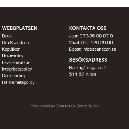
WEBBPLATSEN
KONTAKTA OSS
Butik
Jour:
073-36 88 87 0
Om Scandcon
Växel:
020-120 29 00
Köpvillkor
E-post:
info@scandcon.se
Returpolicy
BESÖKSADRESS
Leveransvillkor
Backagårdsgatan 9
Integritetspolicy
511 57 Kinna
Cookiepolicy
Hållbarhetspolicy
Producerad av Gota Media Brand Studio