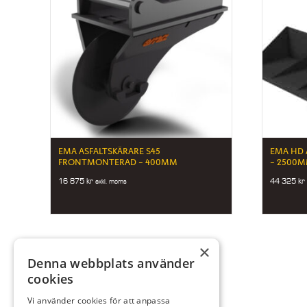
EMA ASFALTSKÄRARE S45
EMA HD 
FRONTMONTERAD – 400MM
– 2500M
16 875
kr
44 325
kr
exkl. moms
×
Denna webbplats använder
cookies
Vi använder cookies för att anpassa