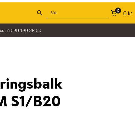
0
0
kr
oss på 020-120 29 00
ringsbalk
 S1/B20