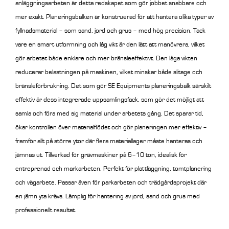
anläggningsarbeten är detta redskapet som gör jobbet snabbare och
mer exakt.
Planeringsbalken är konstruerad för att hantera olika typer av
fyllnadsmaterial – som sand, jord och grus – med hög precision. Tack
vare en smart utformning och låg vikt är den lätt att manövrera, vilket
gör arbetet både enklare och mer bränsleeffektivt. Den låga vikten
reducerar belastningen på maskinen, vilket minskar både slitage och
bränsleförbrukning.
Det som gör SE Equipments planeringsbalk särskilt
effektiv är dess integrerade uppsamlingsfack, som gör det möjligt att
samla och föra med sig material under arbetets gång. Det sparar tid,
ökar kontrollen över materialflödet och gör planeringen mer effektiv –
framför allt på större ytor där flera materiallager måste hanteras och
jämnas ut. Tillverkad för grävmaskiner på 6–10 ton, idealisk för
entreprenad och markarbeten. Perfekt för plattläggning, tomtplanering
och vägarbete. Passar även för parkarbeten och trädgårdsprojekt där
en jämn yta krävs. Lämplig för hantering av jord, sand och grus med
professionellt resultat.