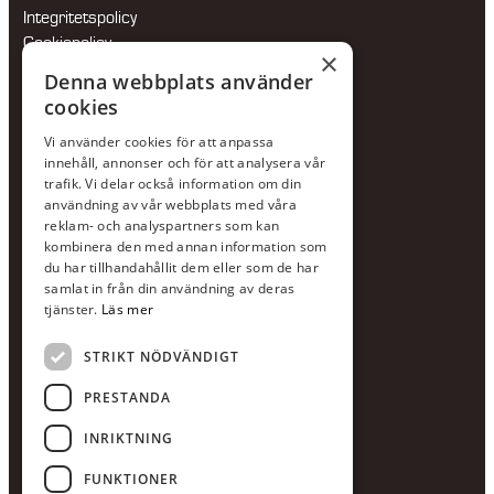
Integritetspolicy
Cookiepolicy
×
Hållbarhetspolicy
Denna webbplats använder
cookies
KONTAKTA OSS
Vi använder cookies för att anpassa
Jour:
073-36 88 87 0
innehåll, annonser och för att analysera vår
Växel:
020-120 29 00
trafik. Vi delar också information om din
användning av vår webbplats med våra
E-post:
info@scandcon.se
reklam- och analyspartners som kan
BESÖKSADRESS
kombinera den med annan information som
du har tillhandahållit dem eller som de har
Backagårdsgatan 9
samlat in från din användning av deras
511 57 Kinna
tjänster.
Läs mer
STRIKT NÖDVÄNDIGT
UPPGIFTER
Orgnummer
PRESTANDA
559375-8161
INRIKTNING
Swishnummer
123-615 05 28
FUNKTIONER