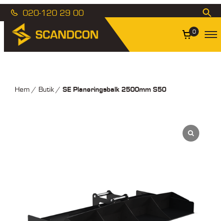
020-120 29 00
0
SE Planeringsbalk 2500mm S50
Hem
/
Butik
/