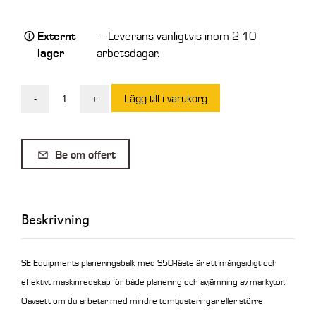
Externt
— Leverans vanligtvis inom 2-10
lager
arbetsdagar.
Lägg till i varukorg
-
+
SE
Planeringsbalk
2500mm
Be om offert
S50
mängd
Beskrivning
SE Equipments planeringsbalk med S50-fäste är ett mångsidigt och
effektivt maskinredskap för både planering och avjämning av markytor.
Oavsett om du arbetar med mindre tomtjusteringar eller större