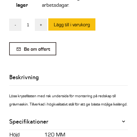
lager
arbetsdagar.
Lägg till i varukorg
-
+
SE
Kryssfäste
S60
Be om offert
mängd
Beskrivning
Lösa kryssfästen med rak undersida för montering på redskap till
grävmaskin.
Tillverkad i högkvalitativt stål för att ge bästa möjliga livslängd.
Specifikationer
Höjd
120 MM