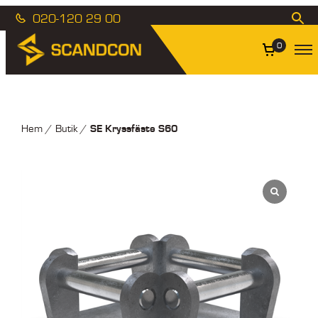
020-120 29 00
0
SE Kryssfäste S60
Hem
/
Butik
/