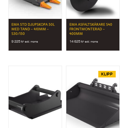
EMA STD DJUPSKOPA 50L
EMA ASFALTSKÄRARE S40
MED TAND – 410MM –
FRONTMONTERAD –
S30/150
400MM
9 225
kr
14 625
kr
exkl. moms
exkl. moms
KLIPP