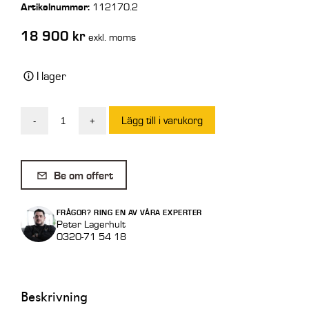
Artikelnummer:
112170.2
18 900
kr
exkl. moms
I lager
Lägg till i varukorg
-
+
Krokodilgrep
Euro
1500mm
Be om offert
2
Cyl
FRÅGOR? RING EN AV VÅRA EXPERTER
mängd
Peter Lagerhult
0320-71 54 18
Beskrivning