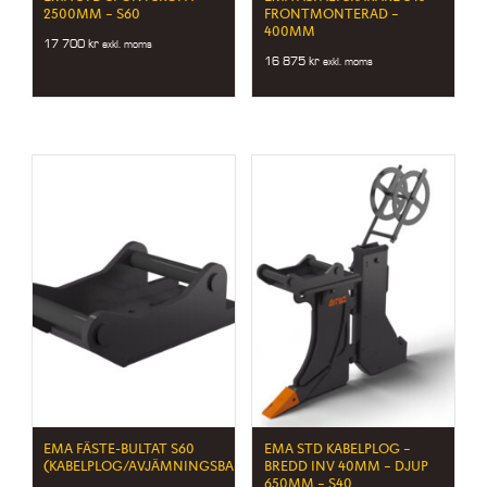
2500MM – S60
FRONTMONTERAD –
400MM
17 700
kr
exkl. moms
16 875
kr
exkl. moms
EMA FÄSTE-BULTAT S60
EMA STD KABELPLOG –
(KABELPLOG/AVJÄMNINGSBALK)
BREDD INV 40MM – DJUP
650MM – S40