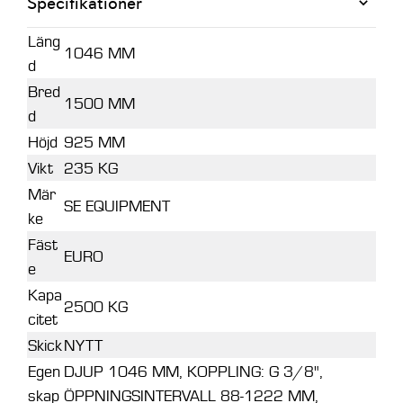
Specifikationer
Läng
1046 MM
d
Bred
1500 MM
d
Höjd
925 MM
Vikt
235 KG
Mär
SE EQUIPMENT
ke
Fäst
EURO
e
Kapa
2500 KG
citet
Skick
NYTT
Egen
DJUP 1046 MM, KOPPLING: G 3/8",
skap
ÖPPNINGSINTERVALL 88-1222 MM,