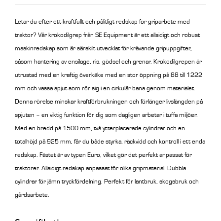
Letar du efter ett kraftfullt och pålitligt redskap för griparbete med
traktor? Vår krokodilgrep från SE Equipment är ett allsidigt och robust
maskinredskap som är särskilt utvecklat för krävande gripuppgifter,
såsom hantering av ensilage, ris, gödsel och grenar.
Krokodilgrepen är
utrustad med en kraftig överkäke med en stor öppning på 88 till 1222
mm och vassa spjut som rör sig i en cirkulär bana genom materialet.
Denna rörelse minskar kraftförbrukningen och förlänger livslängden på
spjuten – en viktig funktion för dig som dagligen arbetar i tuffa miljöer.
Med en bredd på 1500 mm, två ytterplacerade cylindrar och en
totalhöjd på 925 mm, får du både styrka, räckvidd och kontroll i ett enda
redskap. Fästet är av typen Euro, vilket gör det perfekt anpassat för
traktorer.
Allsidigt redskap anpassat för olika gripmaterial. Dubbla
cylindrar för jämn tryckfördelning. Perfekt för lantbruk, skogsbruk och
gårdsarbete.