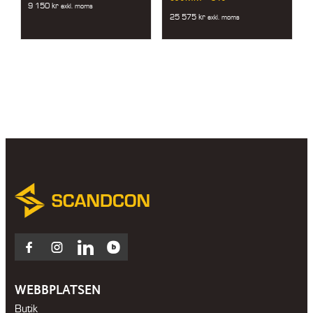
9 150
kr
exkl. moms
25 575
kr
exkl. moms
Facebook
Instagram
LinkedIn
Blocket
WEBBPLATSEN
Butik