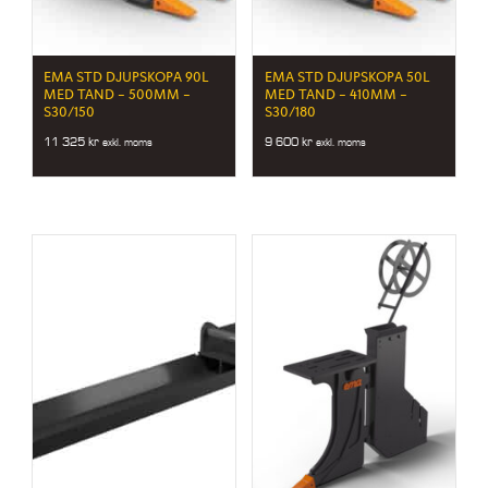
EMA STD DJUPSKOPA 90L
EMA STD DJUPSKOPA 50L
MED TAND – 500MM –
MED TAND – 410MM –
S30/150
S30/180
11 325
kr
9 600
kr
exkl. moms
exkl. moms