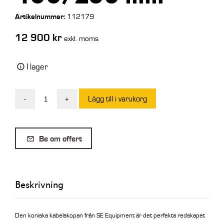
Artikelnummer:
112179
12 900
kr
exkl. moms
I lager
Lägg till i varukorg
-
+
SE
Kabelskopa
Profil
Be om offert
S50
130L
400/250
Beskrivning
mm
mängd
Den koniska kabelskopan från SE Equipment är det perfekta redskapet