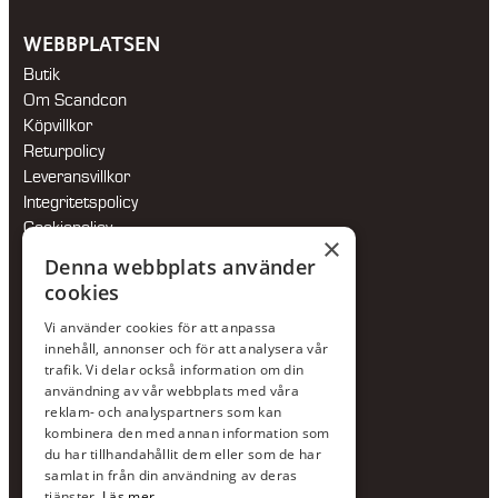
WEBBPLATSEN
Butik
Om Scandcon
Köpvillkor
Returpolicy
Leveransvillkor
Integritetspolicy
Cookiepolicy
×
Hållbarhetspolicy
Denna webbplats använder
cookies
KONTAKTA OSS
Vi använder cookies för att anpassa
Jour:
073-36 88 87 0
innehåll, annonser och för att analysera vår
Växel:
020-120 29 00
trafik. Vi delar också information om din
användning av vår webbplats med våra
E-post:
info@scandcon.se
reklam- och analyspartners som kan
BESÖKSADRESS
kombinera den med annan information som
du har tillhandahållit dem eller som de har
Backagårdsgatan 9
samlat in från din användning av deras
511 57 Kinna
tjänster.
Läs mer