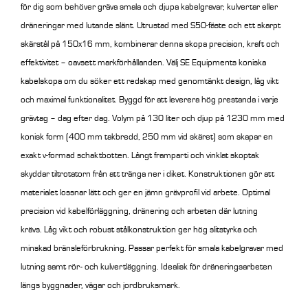
för dig som behöver gräva smala och djupa kabelgravar, kulvertar eller
dräneringar med lutande slänt. Utrustad med S50-fäste och ett skarpt
skärstål på 150x16 mm, kombinerar denna skopa precision, kraft och
effektivitet – oavsett markförhållanden.
Välj SE Equipments koniska
kabelskopa om du söker ett redskap med genomtänkt design, låg vikt
och maximal funktionalitet. Byggd för att leverera hög prestanda i varje
grävtag – dag efter dag.
Volym på 130 liter och djup på 1230 mm med
konisk form (400 mm takbredd, 250 mm vid skäret) som skapar en
exakt v-formad schaktbotten. Långt framparti och vinklat skoptak
skyddar tiltrotatorn från att tränga ner i diket. Konstruktionen gör att
materialet lossnar lätt och ger en jämn grävprofil vid arbete. Optimal
precision vid kabelförläggning, dränering och arbeten där lutning
krävs. Låg vikt och robust stålkonstruktion ger hög slitstyrka och
minskad bränsleförbrukning. Passar perfekt för smala kabelgravar med
lutning samt rör- och kulvertläggning. Idealisk för dräneringsarbeten
längs byggnader, vägar och jordbruksmark.