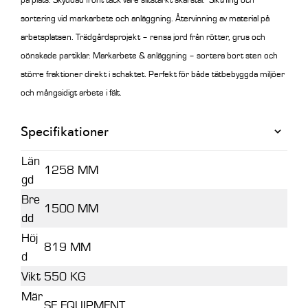
sortering vid markarbete och anläggning. Återvinning av material på
arbetsplatsen.
Trädgårdsprojekt – rensa jord från rötter, grus och
oönskade partiklar. Markarbete & anläggning – sortera bort sten och
större fraktioner direkt i schaktet. Perfekt för både tätbebyggda miljöer
och mångsidigt arbete i fält.
Specifikationer
Län
1258 MM
gd
Bre
1500 MM
dd
Höj
819 MM
d
Vikt
550 KG
Mär
SE EQUIPMENT