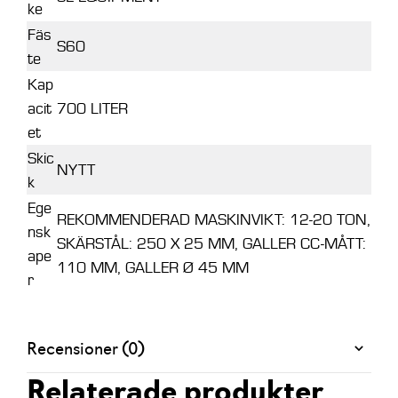
ke
Fäs
S60
te
Kap
acit
700 LITER
et
Skic
NYTT
k
Ege
REKOMMENDERAD MASKINVIKT: 12-20 TON,
nsk
SKÄRSTÅL: 250 X 25 MM, GALLER CC-MÅTT:
ape
110 MM, GALLER Ø 45 MM
r
Recensioner (0)
Relaterade produkter