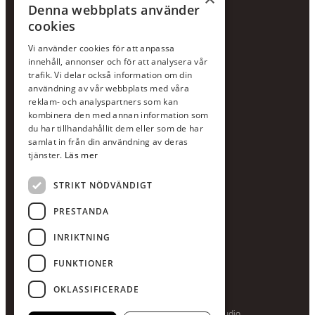
Hållbarhetspolicy
Denna webbplats använder
cookies
KONTAKTA OSS
Vi använder cookies för att anpassa
Jour:
073-36 88 87 0
innehåll, annonser och för att analysera vår
Växel:
020-120 29 00
trafik. Vi delar också information om din
användning av vår webbplats med våra
E-post:
info@scandcon.se
reklam- och analyspartners som kan
BESÖKSADRESS
kombinera den med annan information som
du har tillhandahållit dem eller som de har
Backagårdsgatan 9
samlat in från din användning av deras
511 57 Kinna
tjänster.
Läs mer
STRIKT NÖDVÄNDIGT
UPPGIFTER
Orgnummer
PRESTANDA
559375-8161
INRIKTNING
Swishnummer
123-615 05 28
FUNKTIONER
OKLASSIFICERADE
Producerad av Gota Media Brand Studio