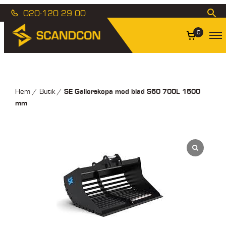
020-120 29 00
0
SE Gallerskopa med blad S60 700L 1500
Hem
/
Butik
/
mm