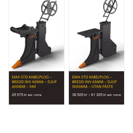
950 kr
EMA STD KABELPLOG –
EMA STD KABELPLOG –
BREDD INV 40MM – DJUP
BREDD INV 65MM – DJUP
650MM – S40
1000MM – UTAN FÄSTE
Price
25 575
kr
36 525
kr
–
61 325
kr
exkl. moms
exkl. moms
range:
36
525 kr
through
61
325 kr