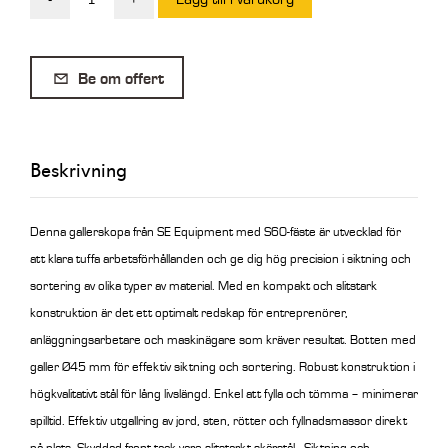
SE
Gallerskopa
med
Be om offert
blad
S60
700L
Beskrivning
1500
mm
mängd
Denna gallerskopa från SE Equipment med S60-fäste är utvecklad för
att klara tuffa arbetsförhållanden och ge dig hög precision i siktning och
sortering av olika typer av material. Med en kompakt och slitstark
konstruktion är det ett optimalt redskap för entreprenörer,
anläggningsarbetare och maskinägare som kräver resultat.
Botten med
galler Ø45 mm för effektiv siktning och sortering. Robust konstruktion i
högkvalitativt stål för lång livslängd. Enkel att fylla och tömma – minimerar
spilltid. Effektiv utgallring av jord, sten, rötter och fyllnadsmassor direkt
på plats. Skyddad front tack vare slitstarkt skärstål. Siktning och