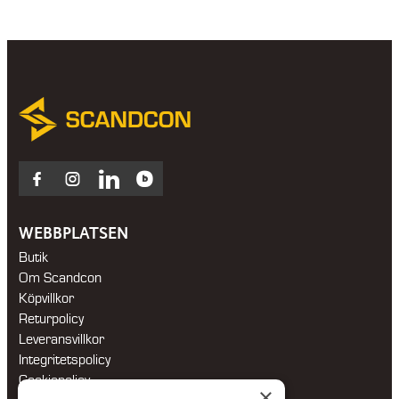
Facebook
Instagram
LinkedIn
Blocket
WEBBPLATSEN
Butik
Om Scandcon
Köpvillkor
Returpolicy
Leveransvillkor
Integritetspolicy
Cookiepolicy
×