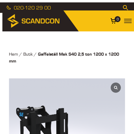
020-120 29 00
0
Gaffelställ Mek S40 2,5 ton 1200 x 1200
Hem
/
Butik
/
mm