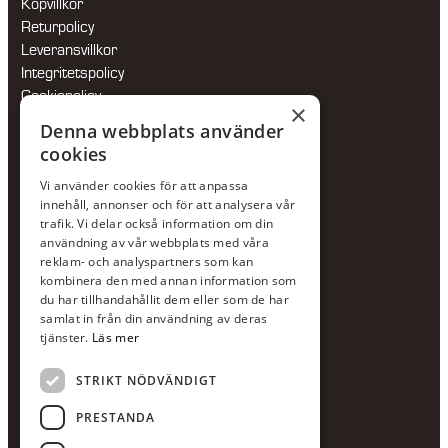
Köpvillkor
Returpolicy
Leveransvillkor
Integritetspolicy
Cookiepolicy
×
Hållbarhetspolicy
Denna webbplats använder
cookies
KONTAKTA OSS
Vi använder cookies för att anpassa
Jour:
073-36 88 87 0
innehåll, annonser och för att analysera vår
Växel:
020-120 29 00
trafik. Vi delar också information om din
användning av vår webbplats med våra
E-post:
info@scandcon.se
reklam- och analyspartners som kan
BESÖKSADRESS
kombinera den med annan information som
du har tillhandahållit dem eller som de har
Backagårdsgatan 9
samlat in från din användning av deras
511 57 Kinna
tjänster.
Läs mer
STRIKT NÖDVÄNDIGT
UPPGIFTER
Orgnummer
PRESTANDA
559375-8161