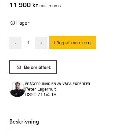
11 900
kr
exkl. moms
I lager
Lägg till i varukorg
-
+
Gaffelställ
Mek
S40
Be om offert
2,5
ton
FRÅGOR? RING EN AV VÅRA EXPERTER
1200
Peter Lagerhult
0320-71 54 18
x
1200
mm
Beskrivning
mängd