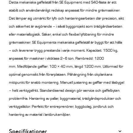
Detta mekaniska gaffelställ från SE Equipment med S40-fäste är ett
stabilt och användarvänligt redskap anpassat för mindre grävmaskiner.
Det lämpar sig utmärkt för lyft- och hanteringsarbeten där precision, sikt
och säkerhet är avgörande – i såväl byggprojekt som trädgårdsarbeten
eller materiallogistik.
Säker, enkel och flexibel lyftlösning för mindre
grävmaskiner. SE Equipments mekaniska gaffelställ är byggt för att hålla
– och levererar trygg prestanda i varje moment. Kapacitet: 1500 kg,
anpassat för maskiner i viktklass 2–6 ton. Rambredd: 1200
mm. Medföljande gafflar: 100 × 40 mm, längd 1200 mm. Utformad för
optimal genomsikt från förarplatsen. Påhängning från okplankans
mittpunkt för snabb montering. Manuell justering av gafflar med låsbygel
– helt verktygsfritt. Standardiserad design gör service och gaffelbyten
problemfria. Hantering av pallar, byggmaterial, trädgårdsprodukter och
verktygslådor. Perfekt för entreprenörer, byggbolag, jordbruk och
hantering av material i lantbruksmiljöer.
Specifikationer