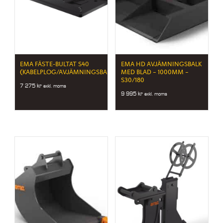
EMA FÄSTE-BULTAT S40
EMA HD AVJÄMNINGSBALK
(KABELPLOG/AVJÄMNINGSBALK)
MED BLAD – 1000MM –
S30/180
7 275
kr
exkl. moms
9 995
kr
exkl. moms