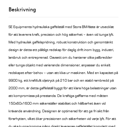
1600
Beskrivning
mm
mängd
SE Equipments hydrauliska gaffelställ med Stora BM-fäste är utvecklat
för att leverera kraft, precision och hög säkerhet – även vid tunga lyft.
Med hydraulisk gaffelspridning, robust konstruktion och genomtänkt
design är detta ett pålitligt redskap för daglig drift inom bygg, industri,
lantbruk och entreprenad.
Oavsett om du hanterar olika pallbredder
eller tunga objekt med varierande dimensioner, anpassar du enkelt
redskapet efter behov – utan att kliva ur maskinen.
Med en kapacitet på
9900 kg, ett kraftfullt oljetryck på 210 bar och en stabil rambredd på
2000 mm, är detta gaffelställ byggt för att klara höga belastningar utan
att kompromissa på prestanda. De kraftiga gafflarna med måtten
150x60x1600 mm säkerställer stabilitet och hållbarhet även vid
krävande användning.
Designen är optimerad för att ge fri sikt från
förarhytten, vilket ökar precisionen och säkerheten vid varje lyft. För att
du ska kunna komma igång direkt levereras gaffelstället komplett med