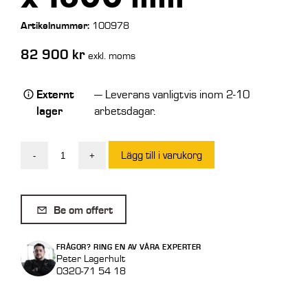
Artikelnummer:
100978
82 900
kr
exkl. moms
Externt
— Leverans vanligtvis inom 2-10
lager
arbetsdagar.
Lägg till i varukorg
-
+
Gaffelställ
Hydraulisk
Stora
Be om offert
BM
9,9
FRÅGOR? RING EN AV VÅRA EXPERTER
ton
Peter Lagerhult
0320-71 54 18
2000
x