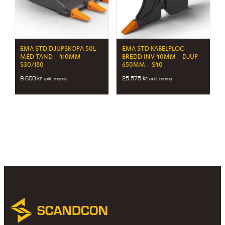
EMA STD DJUPSKOPA 50L
EMA STD KABELPLOG –
MED TAND – 410MM –
BREDD INV 40MM – DJUP
S30/180
650MM – S40
9 600
kr
25 575
kr
exkl. moms
exkl. moms