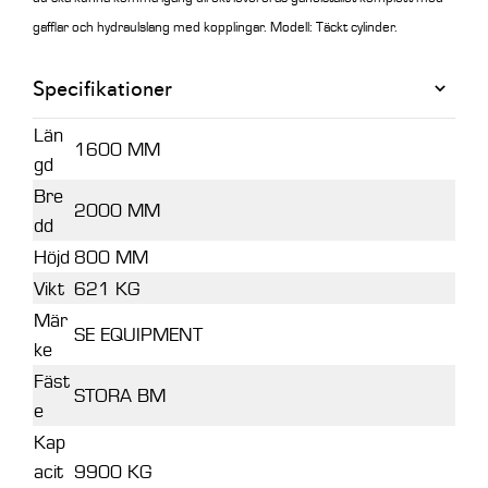
gafflar och hydraulslang med kopplingar. Modell: Täckt cylinder.
Specifikationer
Län
1600 MM
gd
Bre
2000 MM
dd
Höjd
800 MM
Vikt
621 KG
Mär
SE EQUIPMENT
ke
Fäst
STORA BM
e
Kap
acit
9900 KG