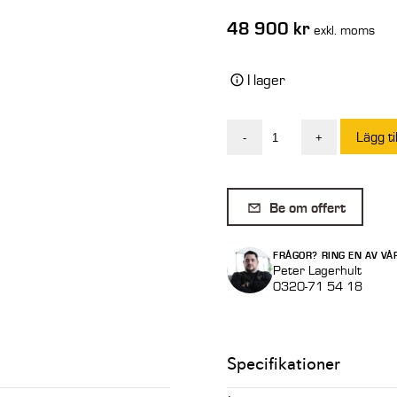
48 900
kr
exkl. moms
I lager
Lägg ti
-
+
Gaffelställ
Hydraulisk
Manitou
Be om offert
5
ton
FRÅGOR? RING EN AV VÅ
1500
Peter Lagerhult
0320-71 54 18
x
1200
mm
Specifikationer
mängd