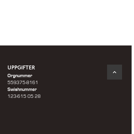
through
56
125 kr
UPPGIFTER
Orgnummer
559375-8161
Swishnummer
123-615 05 28