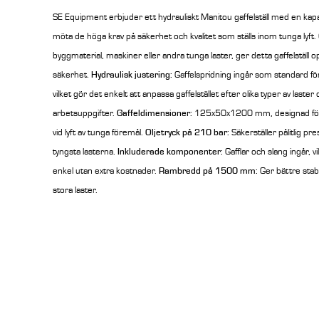
SE Equipment erbjuder ett hydrauliskt Manitou gaffelställ med en kapa
möta de höga krav på säkerhet och kvalitet som ställs inom tunga lyf
byggmaterial, maskiner eller andra tunga laster, ger detta gaffelställ o
säkerhet.
Hydraulisk justering:
Gaffelspridning ingår som standard för
vilket gör det enkelt att anpassa gaffelstället efter olika typer av laster
arbetsuppgifter.
Gaffeldimensioner:
125x50x1200 mm, designad för at
vid lyft av tunga föremål.
Oljetryck på 210 bar:
Säkerställer pålitlig p
tyngsta lasterna.
Inkluderade komponenter:
Gafflar och slang ingår, v
enkel utan extra kostnader.
Rambredd på 1500 mm:
Ger bättre stabi
stora laster.