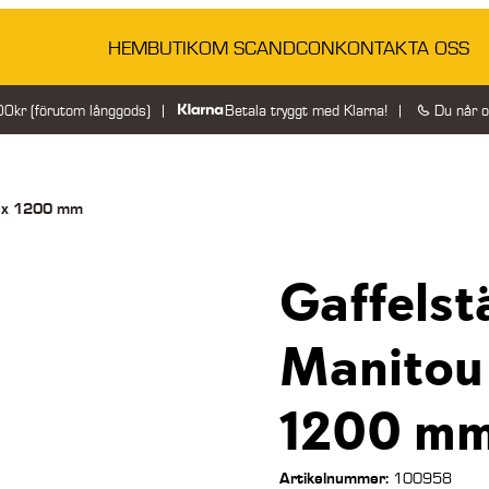
HEM
BUTIK
OM SCANDCON
KONTAKTA OSS
200kr (förutom långgods)
Betala tryggt med Klarna!
Du når 
00 x 1200 mm
Gaffelst
Manitou 
1200 m
Artikelnummer:
100958