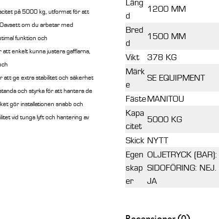
Läng
1200 MM
citet på 5000 kg, utformat för att
d
t. Oavsett om du arbetar med
Bred
1500 MM
ptimal funktion och
d
 att enkelt kunna justera gafflarna,
Vikt
378 KG
 och
Märk
SE EQUIPMENT
t ge extra stabilitet och säkerhet
e
restanda och styrka för att hantera de
Fäste
MANITOU
ilket gör installationen snabb och
Kapa
litet vid tunga lyft och hantering av
5000 KG
citet
Skick
NYTT
Egen
OLJETRYCK (BAR)
skap
SIDOFÖRING: NEJ.
er
JA
Recensioner (0)