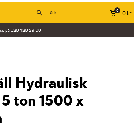
0
0
kr
oss på 020-120 29 00
äll Hydraulisk
5 ton 1500 x
m