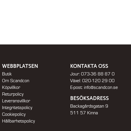
42
29
825 kr.
000 kr.
WEBBPLATSEN
KONTAKTA OSS
Butik
Jour:
073-36 88 87 0
Om Scandcon
Växel:
020-120 29 00
Köpvillkor
E-post:
info@scandcon.se
Returpolicy
BESÖKSADRESS
Leveransvillkor
Backagårdsgatan 9
Integritetspolicy
511 57 Kinna
Cookiepolicy
Hållbarhetspolicy