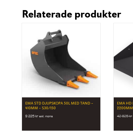
Relaterade produkter
EMA STD DJUPSKOPA 50L MED TAND –
EMA HD
410MM – S30/150
2200MM 
9 225
kr
42 825
kr
exkl. moms