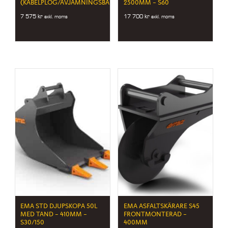
(KABELPLOG/AVJÄMNINGSBALK)
2500MM – S60
7 575
kr
17 700
kr
exkl. moms
exkl. moms
EMA STD DJUPSKOPA 50L
EMA ASFALTSKÄRARE S45
MED TAND – 410MM –
FRONTMONTERAD –
S30/150
400MM