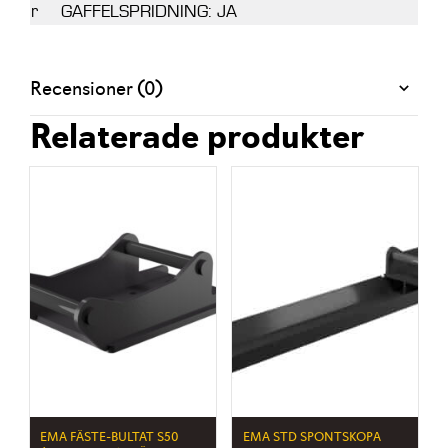
r
GAFFELSPRIDNING: JA
Recensioner (0)
Relaterade produkter
EMA FÄSTE-BULTAT S50
EMA STD SPONTSKOPA