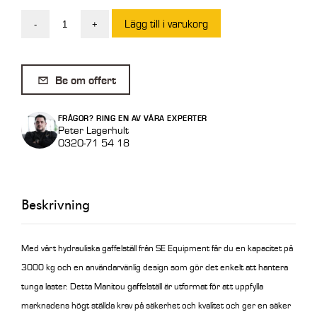
Lägg till i varukorg
-
+
Gaffelställ
Hydraulisk
Manitou
Be om offert
3
ton
FRÅGOR? RING EN AV VÅRA EXPERTER
1500
Peter Lagerhult
0320-71 54 18
x
1200
mm
Beskrivning
mängd
Med vårt hydrauliska gaffelställ från SE Equipment får du en kapacitet på
3000 kg och en användarvänlig design som gör det enkelt att hantera
tunga laster. Detta Manitou gaffelställ är utformat för att uppfylla
marknadens högt ställda krav på säkerhet och kvalitet och ger en säker