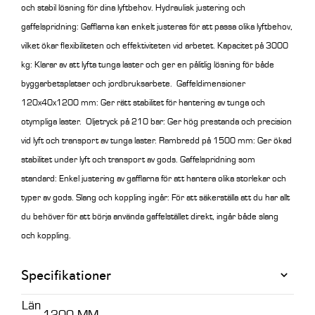
och stabil lösning för dina lyftbehov.
Hydraulisk justering och
gaffelspridning:
Gafflarna kan enkelt justeras för att passa olika lyftbehov,
vilket ökar flexibiliteten och effektiviteten vid arbetet.
Kapacitet på 3000
kg:
Klarar av att lyfta tunga laster och ger en pålitlig lösning för både
byggarbetsplatser och jordbruksarbete.
Gaffeldimensioner
120x40x1200 mm:
Ger rätt stabilitet för hantering av tunga och
otympliga laster.
Oljetryck på 210 bar:
Ger hög prestanda och precision
vid lyft och transport av tunga laster.
Rambredd på 1500 mm:
Ger ökad
stabilitet under lyft och transport av gods.
Gaffelspridning som
standard:
Enkel justering av gafflarna för att hantera olika storlekar och
typer av gods.
Slang och koppling ingår:
För att säkerställa att du har allt
du behöver för att börja använda gaffelstället direkt, ingår både slang
och koppling.
Specifikationer
Län
1200 MM