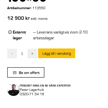
Artikelnummer:
113550
12 900
kr
exkl. moms
Externt
— Leverans vanligtvis inom 2-10
lager
arbetsdagar.
Lägg till i varukorg
-
+
Förlängningsgaffel
8
ton
Be om offert
3,5
m
FRÅGOR? RING EN AV VÅRA EXPERTER
Målad,
Peter Lagerhult
0320-71 54 18
för
gaffel