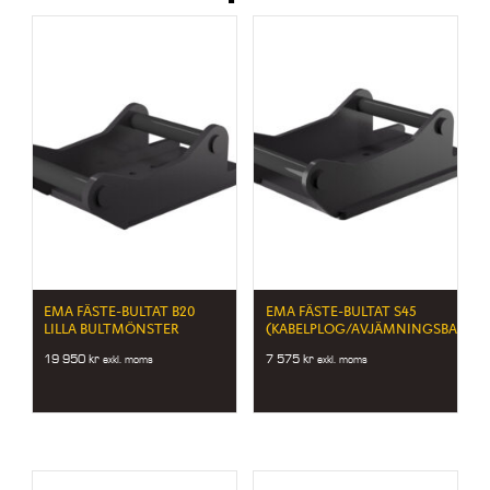
EMA FÄSTE-BULTAT B20
EMA FÄSTE-BULTAT S45
LILLA BULTMÖNSTER
(KABELPLOG/AVJÄMNINGSBALK)
19 950
kr
7 575
kr
exkl. moms
exkl. moms