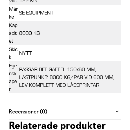
Vikt
192 KG
Mär
SE EQUIPMENT
ke
Kap
acit
8000 KG
et
Skic
NYTT
k
Ege
PASSAR BEF GAFFEL 150x60 MM,
nsk
LASTPUNKT: 8000 KG/PAR VID 600 MM,
ape
LEV KOMPLETT MED LÅSSPRINTAR
r
Recensioner (0)
Relaterade produkter