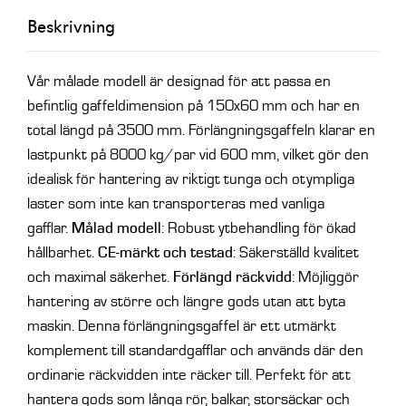
150x60
Beskrivning
mängd
Vår målade modell är designad för att passa en
befintlig gaffeldimension på 150x60 mm och har en
total längd på 3500 mm.
Förlängningsgaffeln klarar en
lastpunkt på 8000 kg/par vid 600 mm, vilket gör den
idealisk för hantering av riktigt tunga och otympliga
laster som inte kan transporteras med vanliga
gafflar.
Målad modell
: Robust ytbehandling för ökad
hållbarhet.
CE-märkt och testad
: Säkerställd kvalitet
och maximal säkerhet.
Förlängd räckvidd
: Möjliggör
hantering av större och längre gods utan att byta
maskin.
Denna förlängningsgaffel är ett utmärkt
komplement till standardgafflar och används där den
ordinarie räckvidden inte räcker till. Perfekt för att
hantera gods som långa rör, balkar, storsäckar och