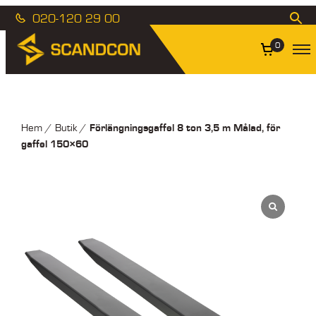
020-120 29 00
0
Förlängningsgaffel 8 ton 3,5 m Målad, för
Hem
/
Butik
/
gaffel 150×60