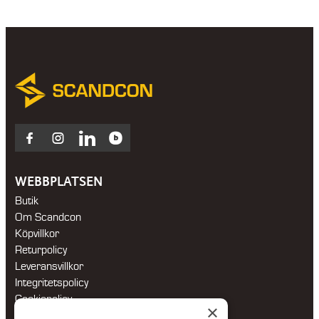
Facebook
Instagram
LinkedIn
Blocket
WEBBPLATSEN
Butik
Om Scandcon
Köpvillkor
Returpolicy
Leveransvillkor
Integritetspolicy
Cookiepolicy
×
Hållbarhetspolicy