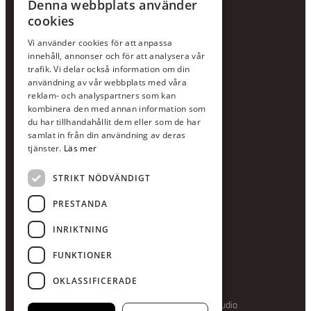
Denna webbplats använder
cookies
KONTAKTA OSS
Vi använder cookies för att anpassa
Jour:
073-36 88 87 0
innehåll, annonser och för att analysera vår
Växel:
020-120 29 00
trafik. Vi delar också information om din
användning av vår webbplats med våra
E-post:
info@scandcon.se
reklam- och analyspartners som kan
BESÖKSADRESS
kombinera den med annan information som
du har tillhandahållit dem eller som de har
Backagårdsgatan 9
samlat in från din användning av deras
511 57 Kinna
tjänster.
Läs mer
STRIKT NÖDVÄNDIGT
UPPGIFTER
Orgnummer
PRESTANDA
559375-8161
INRIKTNING
Swishnummer
123-615 05 28
FUNKTIONER
OKLASSIFICERADE
Producerad av Gota Media Brand Studio