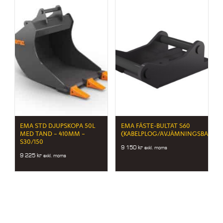
EMA STD DJUPSKOPA 50L
EMA FÄSTE-BULTAT S60
MED TAND – 410MM –
(KABELPLOG/AVJÄMNINGSBALK)
S30/150
9 150
kr
exkl. moms
9 225
kr
exkl. moms