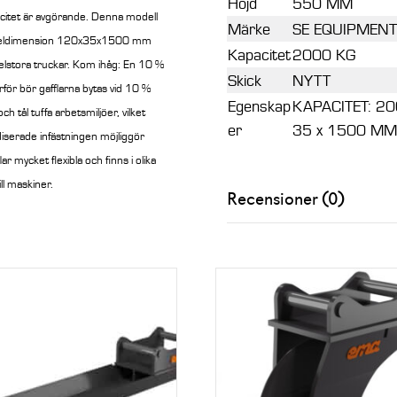
Höjd
550 MM
kapacitet är avgörande. Denna modell
Märke
SE EQUIPMENT
affeldimension 120x35x1500 mm
Kapacitet
2000 KG
elstora truckar.
Kom ihåg: En 10 %
Skick
NYTT
ärför bör gafflarna bytas vid 10 %
Egenskap
KAPACITET: 2
och tål tuffa arbetsmiljöer, vilket
er
35 x 1500 MM
iserade infästningen möjliggör
 mycket flexibla och finns i olika
ll maskiner.
Recensioner (0)