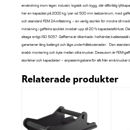
användning inom lager, industri, logistik och bygg, där tillförlitlig lyft
har en kapacitet på 2000 kg/par vid 500 mm lastcentrum, med g
och standard FEM 2A-infästning – en vanlig storlek för mindre till med
minskning i gaffelns tjocklek innebär upp till 20 % kapacitetsförlust. D
slitage enligt ISO 5057.
Gafflarna är tillverkade i helhärdat kvalitetsstål 
garanterar lång livslängd och låga underhållskostnader.
Den standard
snabb montering och byte mellan olika truckar. Dessutom är FEM-gafflar
storlekar och kapaciteter – anpassningsbara för allt från små truckar ti
Relaterade produkter