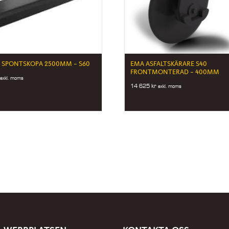
 SPONTSKOPA 2500MM – S60
EMA ASFALTSKÄRARE S40
FRONTMONTERAD – 400MM
exkl. moms
14 625
kr
exkl. moms