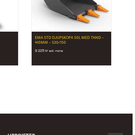
EMA STD DJUPSKOPA 50L MED TAND –
410MM – S30/150
9 225
kr
exkl. moms