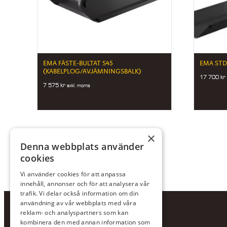
EMA FÄSTE-BULTAT S45
EMA STD
(KABELPLOG/AVJÄMNINGSBALK)
17 700
kr
7 575
kr
exkl. moms
×
Denna webbplats använder
cookies
Vi använder cookies för att anpassa
innehåll, annonser och för att analysera vår
trafik. Vi delar också information om din
användning av vår webbplats med våra
reklam- och analyspartners som kan
kombinera den med annan information som