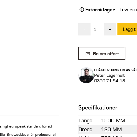
Externt lager
— Leverans
Lägg ti
-
+
FEM
Gaffel
120
Be om offert
x
35
FRÅGOR? RING EN AV VÅ
x
Peter Lagerhult
0320-71 54 18
1500
mm
FEM
Specifikationer
2A
mängd
Längd
1500 MM
 enligt europeisk standard för att
Bredd
120 MM
flar är utvecklade för professionell