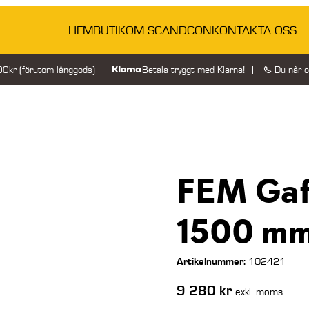
HEM
BUTIK
OM SCANDCON
KONTAKTA OSS
200kr (förutom långgods)
Betala tryggt med Klarna!
Du når 
FEM Gaff
1500 m
Artikelnummer:
102421
9 280
kr
exkl. moms