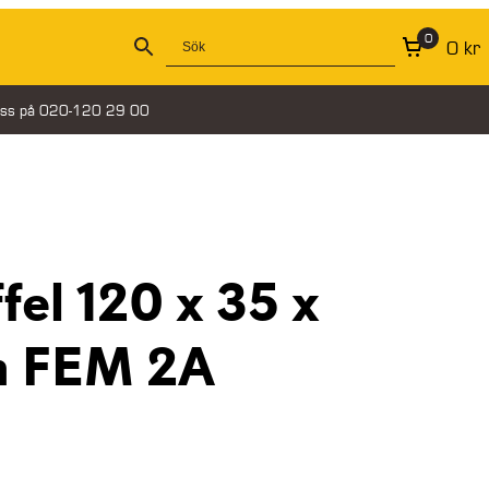
0
0
kr
oss på 020-120 29 00
el 120 x 35 x
m FEM 2A