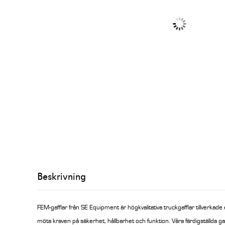
Beskrivning
FEM-gafflar från SE Equipment är högkvalitativa truckgafflar tillverkade
möta kraven på säkerhet, hållbarhet och funktion. Våra färdigställda gaf