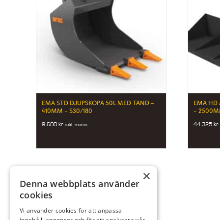
EMA STD DJUPSKOPA 50L MED TAND –
EMA HD 
410MM – S30/180
– 2500M
9 600
kr
44 325
kr
exkl. moms
×
Denna webbplats använder
cookies
Vi använder cookies för att anpassa
innehåll, annonser och för att analysera vår