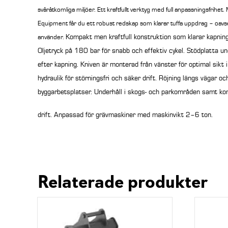
svåråtkomliga miljöer.
Ett kraftfullt verktyg med full anpassningsfrihet
Equipment får du ett robust redskap som klarar tuffa uppdrag – oavs
Kompakt men kraftfull konstruktion som klarar kapning
använder.
O
ljetryck på 180 bar för snabb och effektiv cykel. Stödplatta und
efter kapning. Kniven är monterad från vänster för optimal sikt 
hydraulik för störningsfri och säker drift. Röjning längs vägar oc
byggarbetsplatser. Underhåll i skogs- och parkområden samt k
drift. Anpassad för grävmaskiner med maskinvikt 2–6 ton.
Relaterade produkter