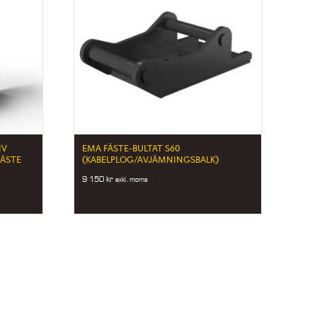
NV
EMA FÄSTE-BULTAT S60
FÄSTE
(KABELPLOG/AVJÄMNINGSBALK)
9 150
kr
exkl. moms