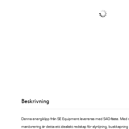
Beskrivning
Denna energiklipp från SE Equipment levereras med S40-fäste. Med 
manövrering är detta ett idealiskt redskap för slyröjning, buskkapning