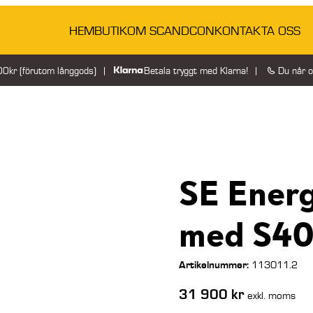
HEM
BUTIK
OM SCANDCON
KONTAKTA OSS
200kr (förutom långgods)
Betala tryggt med Klarna!
Du når 
SE Ener
med S40
Artikelnummer:
113011.2
31 900
kr
exkl. moms