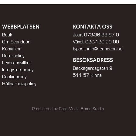
WEBBPLATSEN
KONTAKTA OSS
Butik
Jour:
073-36 88 87 0
Om Scandcon
Växel:
020-120 29 00
Köpvillkor
E-post:
info@scandcon.se
Returpolicy
BESÖKSADRESS
Leveransvillkor
Backagårdsgatan 9
Integritetspolicy
511 57 Kinna
Cookiepolicy
Hållbarhetspolicy
Producerad av Gota Media Brand Studio