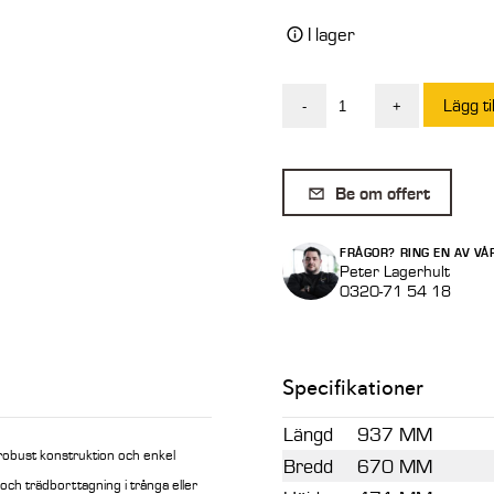
I lager
Lägg ti
-
+
SE
Energiklipp
180
Be om offert
mm
med
FRÅGOR? RING EN AV VÅ
S40
Peter Lagerhult
0320-71 54 18
fäste
mängd
Specifikationer
Längd
937 MM
robust konstruktion och enkel
Bredd
670 MM
 och trädborttagning i trånga eller