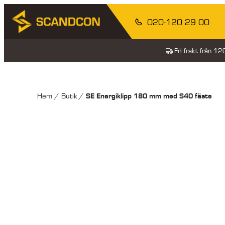
020-120 29 00
Fri frakt från 1
SE Energiklipp 180 mm med S40 fäste
Hem
/
Butik
/