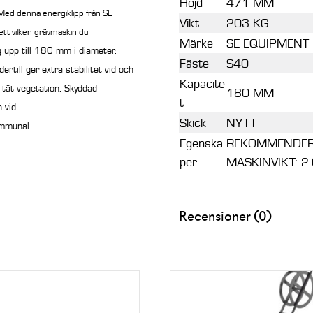
Höjd
471 MM
. Med denna energiklipp från SE
Vikt
203 KG
ett vilken grävmaskin du
Märke
SE EQUIPMENT
 upp till 180 mm i diameter.
Fäste
S40
ertill ger extra stabilitet vid och
Kapacite
i tät vegetation. Skyddad
180 MM
t
h vid
Skick
NYTT
ommunal
Egenska
REKOMMENDERA
per
MASKINVIKT: 2
Recensioner (0)