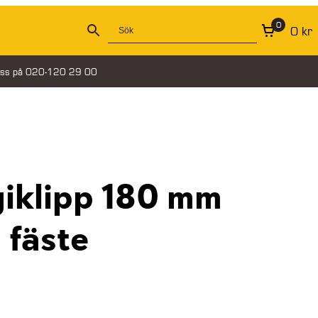
0
0
kr
oss på 020-120 29 00
giklipp 180 mm
 fäste