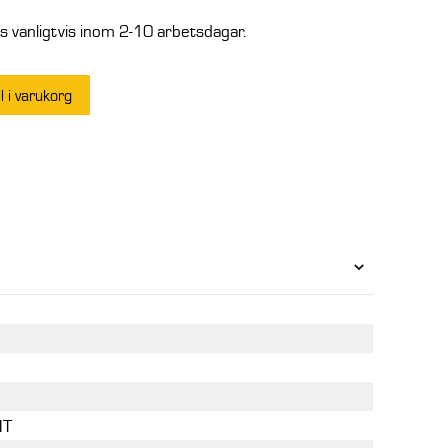
 vanligtvis inom 2-10 arbetsdagar.
ll i varukorg
NT