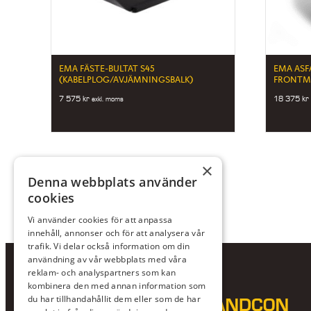
EMA FÄSTE-BULTAT S45
EMA ASF
(KABELPLOG/AVJÄMNINGSBALK)
FRONTM
7 575
kr
18 375
kr
exkl. moms
×
Denna webbplats använder
cookies
Vi använder cookies för att anpassa
innehåll, annonser och för att analysera vår
trafik. Vi delar också information om din
användning av vår webbplats med våra
reklam- och analyspartners som kan
kombinera den med annan information som
du har tillhandahållit dem eller som de har