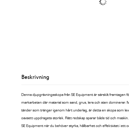
Beskrivning
Denna djupgrävningsskopa från SE Equipment är särskilt framtagen för
markarbeten där material som sand, grus, lera och sten dominerar. M
tänder som tränger igenom hårt underlag, är detta en skopa som lev
.
oavsett uppdragets storlek.
Rätt redskap sparar både tid och maskin
SE Equipment när du behöver styrka, hållbarhet och effektivitet i et