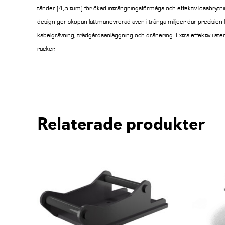
tänder (4,5 tum) för ökad inträngningsförmåga och effektiv lossbrytn
design gör skopan lättmanövrerad även i trånga miljöer där precision
kabelgrävning, trädgårdsanläggning och dränering. Extra effektiv i steni
räcker.
Relaterade produkter