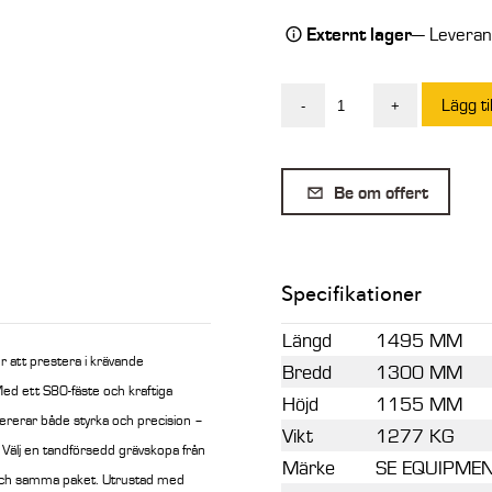
Externt lager
— Leverans
Lägg ti
-
+
SE
Djupskopa
med
Be om offert
tand
S80
1500L
Specifikationer
1300mm
mängd
Längd
1495 MM
 att prestera i krävande
Bredd
1300 MM
ed ett S80-fäste och kraftiga
Höjd
1155 MM
ererar både styrka och precision –
Vikt
1277 KG
Välj en tandförsedd grävskopa från
Märke
SE EQUIPME
t och samma paket.
Utrustad med