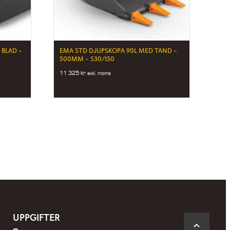
BLAD –
EMA STD DJUPSKOPA 90L MED TAND –
500MM – S30/150
11 325
kr
exkl. moms
UPPGIFTER