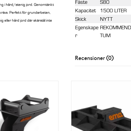
Fäste
S80
ing i hård/stenig jord. Genomtänkt
Kapacitet
1500 LITER
 krävs. Perfekt för grundarbeten,
Skick
NYTT
g eller hård jord där skärstål inte
Egenskape
REKOMMENDER
r
TUM
Recensioner (0)