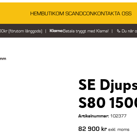
HEM
BUTIK
OM SCANDCON
KONTAKTA OSS
200kr (förutom långgods)
Betala tryggt med Klarna!
Du når 
0mm
SE Djup
S80 15
Artikelnummer:
102377
82 900
kr
exkl. moms