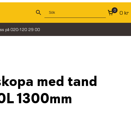
0
0
kr
oss på 020-120 29 00
skopa med tand
00L 1300mm