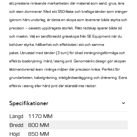
att prestera i krävande markarbeten där material som sand, grus, lera
och sten dominerar. Med ett S50-fäste och kraftiga tänder som tränger
igenom hårt underlag, är detta en skopa som levererar både styrka och
precision – oavsett uppdragets storlek.
Rätt redskap sparar både tid
och maskin
.
Välj en tandförsedd grävskopa från SE Equipment när du
behöver styrka, hållbarhet och effektivitet i ett och samma
paket.
Utrustad med tänder (3 tum) för ökad inträngningsförmåga och
effektiv lossbrytning i hård/stenig jord. Genomtänkt design gör skopan
lättmanövrerad även i trånga miljöer där precision krävs. Perfekt för
grundarbeten, kabelgrävning, trädgårdsanläggning och dränering. Extra
effektiv i stenig eller hård jord där skärstål inte räcker.
Specifikationer
Längd
1170 MM
Bredd
800 MM
Höjd
850 MM