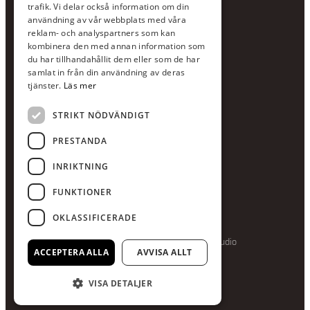
Växel:
020-120 29 00
trafik. Vi delar också information om din
användning av vår webbplats med våra
E-post:
info@scandcon.se
reklam- och analyspartners som kan
BESÖKSADRESS
kombinera den med annan information som
du har tillhandahållit dem eller som de har
Backagårdsgatan 9
samlat in från din användning av deras
511 57 Kinna
tjänster.
Läs mer
STRIKT NÖDVÄNDIGT
UPPGIFTER
Orgnummer
PRESTANDA
559375-8161
INRIKTNING
Swishnummer
123-615 05 28
FUNKTIONER
OKLASSIFICERADE
Producerad av Gota Media Brand Studio
ACCEPTERA ALLA
AVVISA ALLT
VISA DETALJER