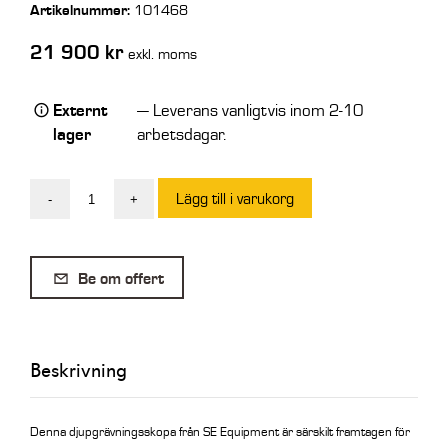
Artikelnummer:
101468
21 900
kr
exkl. moms
Externt
— Leverans vanligtvis inom 2-10
lager
arbetsdagar.
Lägg till i varukorg
-
+
SE
Djupskopa
med
Be om offert
tand
S50
450L
Beskrivning
800mm
mängd
Denna djupgrävningsskopa från SE Equipment är särskilt framtagen för