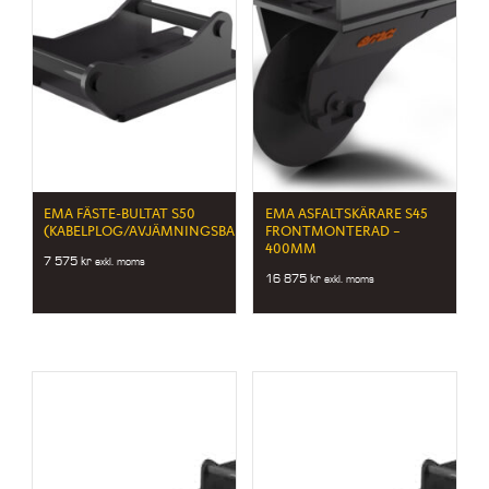
EMA FÄSTE-BULTAT S50
EMA ASFALTSKÄRARE S45
(KABELPLOG/AVJÄMNINGSBALK)
FRONTMONTERAD –
400MM
7 575
kr
exkl. moms
16 875
kr
exkl. moms