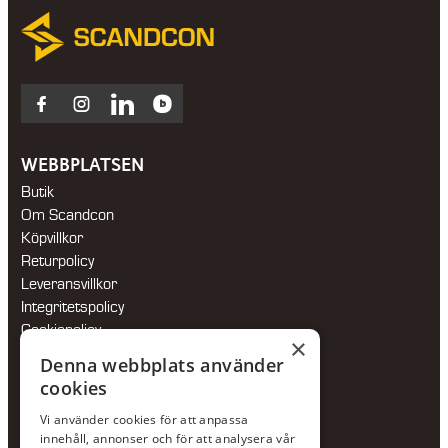
Facebook
Instagram
LinkedIn
Blocket
WEBBPLATSEN
Butik
Om Scandcon
Köpvillkor
Returpolicy
Leveransvillkor
Integritetspolicy
Cookiepolicy
×
Hållbarhetspolicy
Denna webbplats använder
cookies
KONTAKTA OSS
Vi använder cookies för att anpassa
Jour:
073-36 88 87 0
innehåll, annonser och för att analysera vår