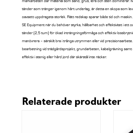
markarbeten där material som sand, grus, lera och sten dominerar. M
tänder som tränger igenom hårt underlag, är detta en skopa som lev
oavsett uppdragets storlek.
Rätt redskap sparar både tid och maskin
.
SE Equipment när du behöver styrka, hållbarhet och effektivitet i et
tänder (2,5 tum) för ökad inträngningsförmåga och effektiv lossbrytnin
manövrera – särskilt bra i trånga utrymmen eller vid precisionsarbete
bearbetning vid trädgårdsprojekt, grundarbeten, kabelgrävning samt 
effektiv i stenig eller hård jord där skärstål inte räcker.
Relaterade produkter