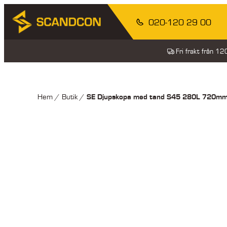
020-120 29 00
Fri frakt från 1
SE Djupskopa med tand S45 280L 720m
Hem
/
Butik
/