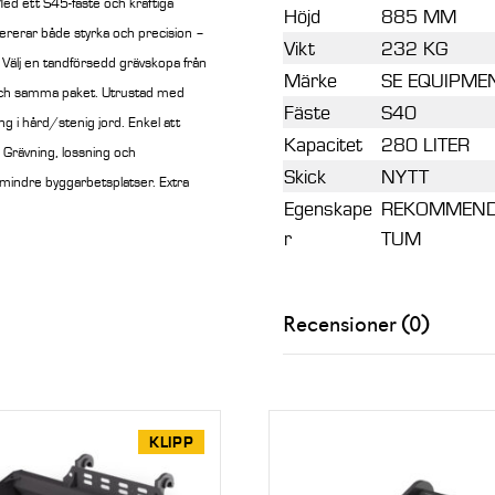
ed ett S45-fäste och kraftiga
Höjd
885 MM
ererar både styrka och precision –
Vikt
232 KG
Välj en tandförsedd grävskopa från
Märke
SE EQUIPME
t och samma paket.
Utrustad med
Fäste
S40
g i hård/stenig jord. Enkel att
Kapacitet
280 LITER
. Grävning, lossning och
Skick
NYTT
mindre byggarbetsplatser. Extra
Egenskape
REKOMMENDE
r
TUM
Recensioner (0)
KLIPP