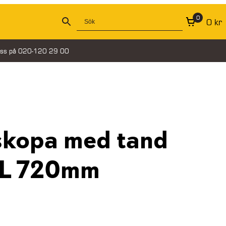
0
0
kr
oss på 020-120 29 00
skopa med tand
0L 720mm