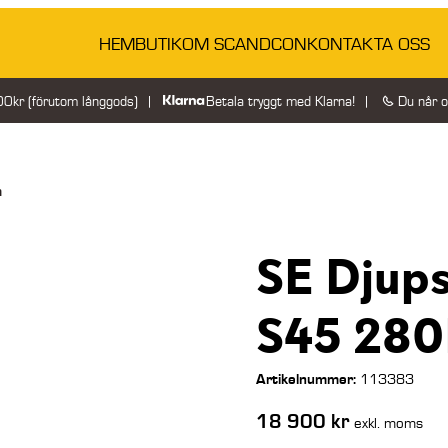
HEM
BUTIK
OM SCANDCON
KONTAKTA OSS
200kr (förutom långgods)
Betala tryggt med Klarna!
Du når 
m
SE Djup
S45 28
Artikelnummer:
113383
18 900
kr
exkl. moms