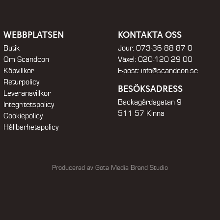
WEBBPLATSEN
KONTAKTA OSS
Butik
Jour:
073-36 88 87 0
Om Scandcon
Växel:
020-120 29 00
Köpvillkor
E-post:
info@scandcon.se
Returpolicy
BESÖKSADRESS
Leveransvillkor
Backagårdsgatan 9
Integritetspolicy
511 57 Kinna
Cookiepolicy
Hållbarhetspolicy
Producerad av Gota Media Brand Studio