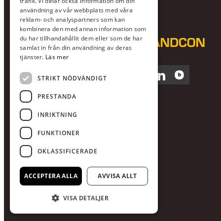
trafik. Vi delar också information om din
användning av vår webbplats med våra
reklam- och analyspartners som kan
kombinera den med annan information som
du har tillhandahållit dem eller som de har
samlat in från din användning av deras
tjänster.
Läs mer
Facebook
Instagram
LinkedIn
Blocket
STRIKT NÖDVÄNDIGT
PRESTANDA
INRIKTNING
FUNKTIONER
OKLASSIFICERADE
ACCEPTERA ALLA
AVVISA ALLT
VISA DETALJER