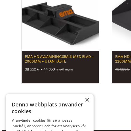
EMA HD AVJÄMNINGSBALK MED BLAD –
EMA HD
2000MM – UTAN FÄSTE
2200MM 
Price
32 550
kr
–
44 350
kr
42 825
kr
exkl. moms
range:
32
550 kr
through
44
×
350 kr
Denna webbplats använder
cookies
Vi använder cookies för att anpassa
innehåll, annonser och för att analysera vår