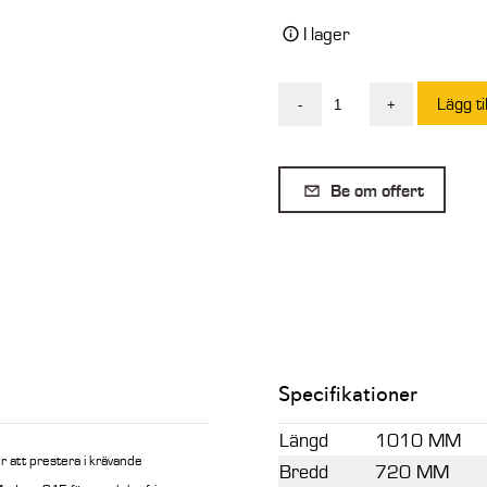
I lager
Lägg ti
-
+
SE
Djupskopa
med
Be om offert
tand
S45
280L
720mm
mängd
Specifikationer
Längd
1010 MM
 att prestera i krävande
Bredd
720 MM