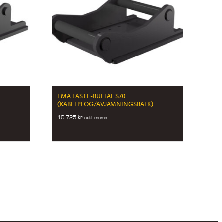
EMA FÄSTE-BULTAT S70
)
(KABELPLOG/AVJÄMNINGSBALK)
10 725
kr
exkl. moms