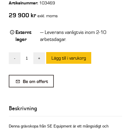
Artikelnummer:
103469
29 900
kr
exkl. moms
Externt
— Leverans vanligtvis inom 2-10
lager
arbetsdagar.
Lägg till i varukorg
-
+
SE
Djupskopa
med
Be om offert
blad
S60
650L
Beskrivning
950
mm
mängd
Denna grävskopa från SE Equipment är ett mångsidigt och