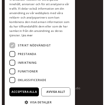
Jour:
073-36 88 87 0
innehåll, annonser och för att analysera vår
Växel:
020-120 29 00
trafik. Vi delar också information om din
användning av vår webbplats med våra
E-post:
info@scandcon.se
reklam- och analyspartners som kan
BESÖKSADRESS
kombinera den med annan information som
du har tillhandahållit dem eller som de har
Backagårdsgatan 9
samlat in från din användning av deras
511 57 Kinna
tjänster.
Läs mer
STRIKT NÖDVÄNDIGT
UPPGIFTER
Orgnummer
PRESTANDA
559375-8161
INRIKTNING
Swishnummer
123-615 05 28
FUNKTIONER
OKLASSIFICERADE
Producerad av Gota Media Brand Studio
ACCEPTERA ALLA
AVVISA ALLT
VISA DETALJER