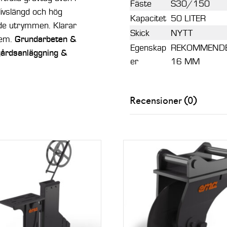
Fäste
S30/150
g livslängd och hög
Kapacitet
50 LITER
ade utrymmen. Klarar
Skick
NYTT
lem.
Grundarbeten &
Egenskap
REKOMMENDER
gårdsanläggning &
er
16 MM
Recensioner (0)