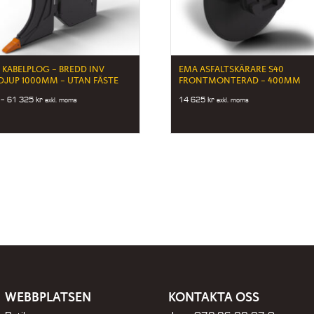
 KABELPLOG – BREDD INV
EMA ASFALTSKÄRARE S40
DJUP 1000MM – UTAN FÄSTE
FRONTMONTERAD – 400MM
Price
–
61 325
kr
14 625
kr
exkl. moms
exkl. moms
range:
36
525 kr
through
61
325 kr
WEBBPLATSEN
KONTAKTA OSS