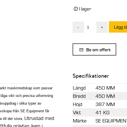
I lager
Lägg ti
-
+
SE
Djupskopa
med
Be om offert
blad
S30/150
50L
Specifikationer
450mm
mängd
Längd
450 MM
starkt maskinredskap som passar
Bredd
450 MM
låga vikt och precisa utformning
Höjd
387 MM
rävuppdrag i olika typer av
rävskopa från SE Equipment får
Vikt
41 KG
Utrustad med
a till det stora.
Märke
SE EQUIPMEN
ftfulla grävtag även i