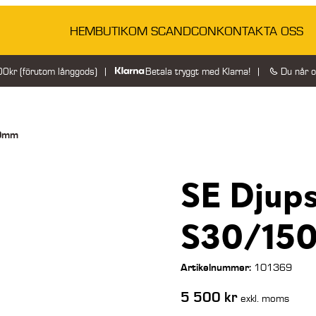
HEM
BUTIK
OM SCANDCON
KONTAKTA OSS
200kr (förutom långgods)
Betala tryggt med Klarna!
Du når 
50mm
SE Djup
S30/15
Artikelnummer:
101369
5 500
kr
exkl. moms