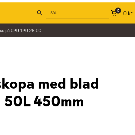
0
0
kr
oss på 020-120 29 00
skopa med blad
0 50L 450mm