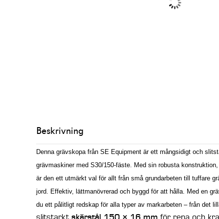
Beskrivning
Denna grävskopa från SE Equipment är ett mångsidigt och slit
grävmaskiner med S30/150-fäste. Med sin robusta konstruktion, 
är den ett utmärkt val för allt från små grundarbeten till tuffare g
jord.
Effektiv, lättmanövrerad och byggd för att hålla. Med en g
du ett pålitligt redskap för alla typer av markarbeten – från det lill
slitstarkt
skärstål 150 × 16 mm
för rena och kra