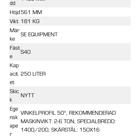
dd
Höjd
561 MM
Vikt
181 KG
Mär
SE EQUIPMENT
ke
Fäst
S40
e
Kap
acit
250 LITER
et
Skic
NYTT
k
Ege
VINKELPROFIL 50°, REKOMMENDERAD
nsk
MASKINVIKT: 2-6 TON, SPECIALBREDD:
ape
1400/200, SKÄRSTÅL: 150X16
r