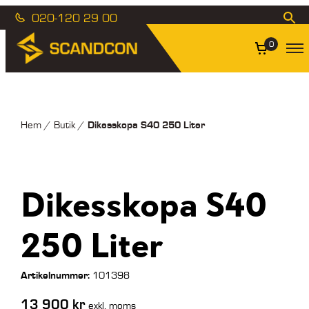
020-120 29 00
0
Dikesskopa S40 250 Liter
Hem
/
Butik
/
Dikesskopa S40
250 Liter
Artikelnummer:
101398
13 900
kr
exkl. moms