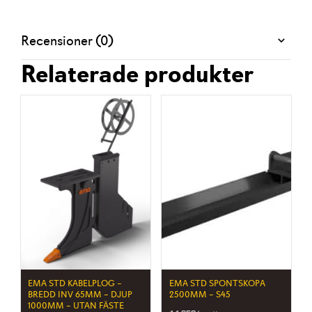
Recensioner (0)
Relaterade produkter
EMA STD KABELPLOG –
EMA STD SPONTSKOPA
BREDD INV 65MM – DJUP
2500MM – S45
1000MM – UTAN FÄSTE