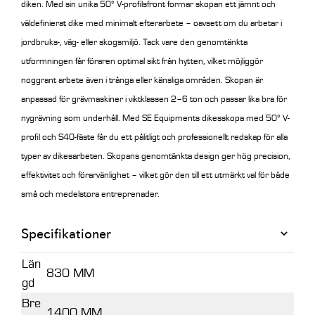
diken. Med sin unika 50° V-profilsfront formar skopan ett jämnt och
väldefinierat dike med minimalt efterarbete – oavsett om du arbetar i
jordbruks-, väg- eller skogsmiljö.
Tack vare den genomtänkta
utformningen får föraren optimal sikt från hytten, vilket möjliggör
noggrant arbete även i trånga eller känsliga områden. Skopan är
anpassad för grävmaskiner i viktklassen 2–6 ton och passar lika bra för
nygrävning som underhåll.
Med SE Equipments dikesskopa med 50° V-
profil och S40-fäste får du ett pålitligt och professionellt redskap för alla
typer av dikesarbeten. Skopans genomtänkta design ger hög precision,
effektivitet och förarvänlighet – vilket gör den till ett utmärkt val för både
små och medelstora entreprenader.
Specifikationer
Län
830 MM
gd
Bre
1400 MM