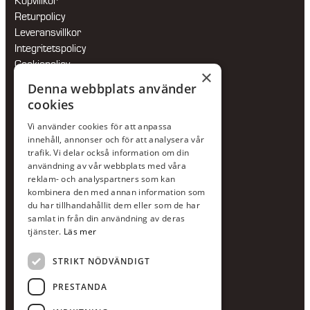
Köpvillkor
Returpolicy
Leveransvillkor
Integritetspolicy
Cookiepolicy
×
Hållbarhetspolicy
Denna webbplats använder
cookies
KONTAKTA OSS
Vi använder cookies för att anpassa
Jour:
073-36 88 87 0
innehåll, annonser och för att analysera vår
Växel:
020-120 29 00
trafik. Vi delar också information om din
användning av vår webbplats med våra
E-post:
info@scandcon.se
reklam- och analyspartners som kan
BESÖKSADRESS
kombinera den med annan information som
du har tillhandahållit dem eller som de har
Backagårdsgatan 9
samlat in från din användning av deras
511 57 Kinna
tjänster.
Läs mer
STRIKT NÖDVÄNDIGT
UPPGIFTER
Orgnummer
PRESTANDA
559375-8161