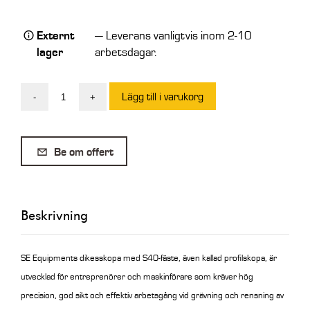
Externt
— Leverans vanligtvis inom 2-10
lager
arbetsdagar.
Lägg till i varukorg
-
+
Dikesskopa
S40
250
Be om offert
Liter
mängd
Beskrivning
SE Equipments dikesskopa med S40-fäste, även kallad profilskopa, är
utvecklad för entreprenörer och maskinförare som kräver hög
precision, god sikt och effektiv arbetsgång vid grävning och rensning av