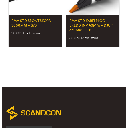
EMA STD SPONTSKOPA
EMA STD KABELPLOG –
3000MM – S70
BREDD INV 40MM – DJUP
650MM – S40
30 825
kr
exkl. moms
25 575
kr
exkl. moms