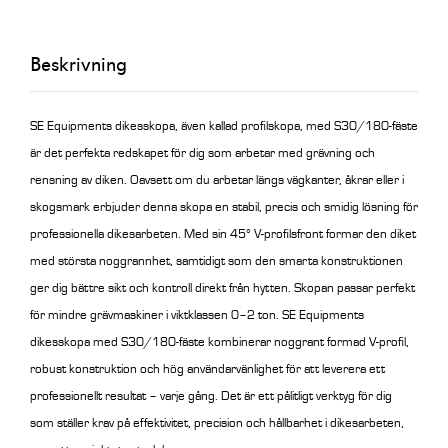
mängd
Beskrivning
SE Equipments dikesskopa, även kallad profilskopa, med S30/180-fäste
är det perfekta redskapet för dig som arbetar med grävning och
rensning av diken. Oavsett om du arbetar längs vägkanter, åkrar eller i
skogsmark erbjuder denna skopa en stabil, precis och smidig lösning för
professionella dikesarbeten.
Med sin 45° V-profilsfront formar den diket
med största noggrannhet, samtidigt som den smarta konstruktionen
ger dig bättre sikt och kontroll direkt från hytten. Skopan passar perfekt
för mindre grävmaskiner i viktklassen 0–2 ton.
SE Equipments
dikesskopa med S30/180-fäste kombinerar noggrant formad V-profil,
robust konstruktion och hög användarvänlighet för att leverera ett
professionellt resultat – varje gång. Det är ett pålitligt verktyg för dig
som ställer krav på effektivitet, precision och hållbarhet i dikesarbeten,