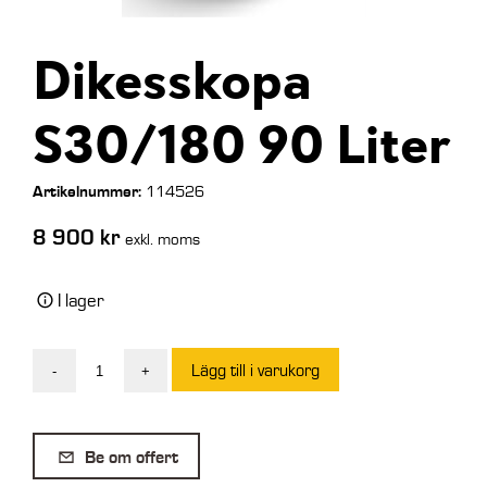
Dikesskopa
S30/180 90 Liter
Artikelnummer:
114526
8 900
kr
exkl. moms
I lager
Lägg till i varukorg
-
+
Dikesskopa
S30/180
90
Be om offert
Liter