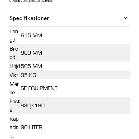
oavsett projektets storlek.
Specifikationer
Län
615 MM
gd
Bre
900 MM
dd
Höjd
505 MM
Vikt
95 KG
Mär
SE EQUIPMENT
ke
Fäst
S30/180
e
Kap
acit
90 LITER
et