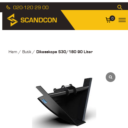
020-120 29 00
0
Dikesskopa S30/180 90 Liter
Hem
/
Butik
/