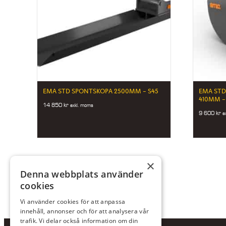
EMA STD SPONTSKOPA 2500MM – S45
EMA STD
410MM –
14 850
kr
exkl. moms
9 600
kr
e
×
Denna webbplats använder
cookies
Vi använder cookies för att anpassa
innehåll, annonser och för att analysera vår
trafik. Vi delar också information om din