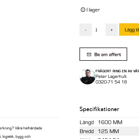
I lager
Lägg ti
-
+
Blank
Gaffel
125
Be om offert
x
50
FRÅGOR? RING EN AV VÅ
x
Peter Lagerhult
0320-71 54 18
1600
mm
BH
Specifikationer
840
mm
Längd
1600 MM
mängd
verkning? Våra helhärdade
Bredd
125 MM
, logistik, bygg och