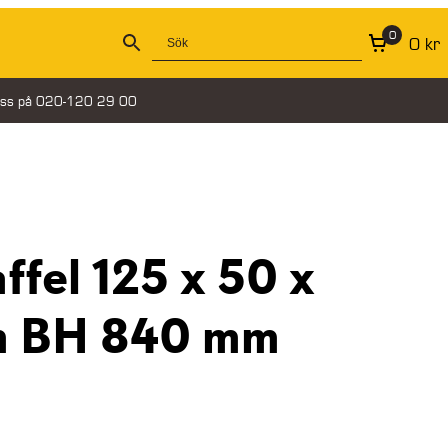
0
0
kr
oss på 020-120 29 00
ffel 125 x 50 x
m BH 840 mm