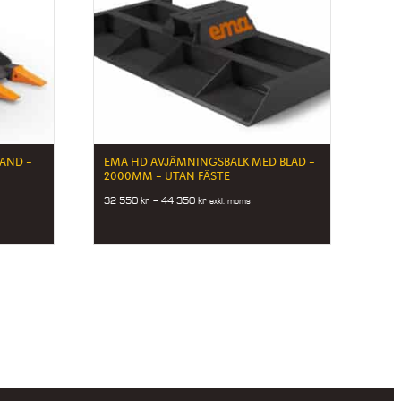
TAND –
EMA HD AVJÄMNINGSBALK MED BLAD –
2000MM – UTAN FÄSTE
Price
32 550
kr
–
44 350
kr
exkl. moms
range:
32
550 kr
through
44
350 kr