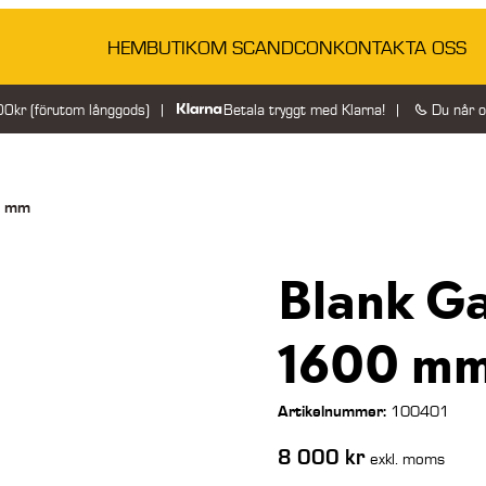
HEM
BUTIK
OM SCANDCON
KONTAKTA OSS
200kr (förutom långgods)
Betala tryggt med Klarna!
Du når 
0 mm
Blank Ga
1600 m
Artikelnummer:
100401
8 000
kr
exkl. moms