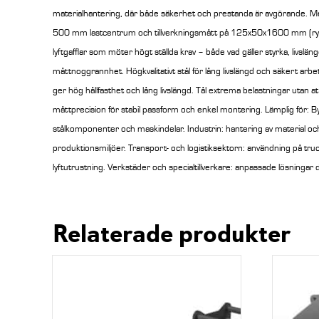
materialhantering, där både säkerhet och prestanda är avgörande.
Me
500 mm lastcentrum och tillverkningsmått på 125x50x1600 mm (ry
lyftgafflar som möter högt ställda krav – både vad gäller styrka, livslän
måttnoggrannhet. Högkvalitativt stål för lång livslängd och säkert 
ger hög hållfasthet och lång livslängd. Tål extrema belastningar utan 
måttprecision för stabil passform och enkel montering. Lämplig för: Byg
stålkomponenter och maskindelar. Industrin: hantering av material oc
produktionsmiljöer. Transport- och logistiksektorn: användning på tr
lyftutrustning. Verkstäder och specialtillverkare: anpassade lösningar där
Relaterade produkter