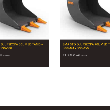
 DJUPSKOPA 50L MED TAND –
EMA STD DJUPSKOPA 90L MED 
 S30/180
500MM – S30/150
11 325
kr
xkl. moms
exkl. moms