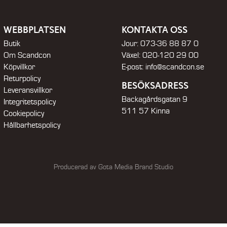
WEBBPLATSEN
KONTAKTA OSS
Butik
Jour:
073-36 88 87 0
Om Scandcon
Växel:
020-120 29 00
Köpvillkor
E-post:
info@scandcon.se
Returpolicy
BESÖKSADRESS
Leveransvillkor
Backagårdsgatan 9
Integritetspolicy
511 57 Kinna
Cookiepolicy
Hållbarhetspolicy
Producerad av Gota Media Brand Studio