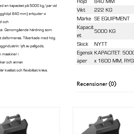
Höjd
840 MM
d en kapacitet på 5000 kg/par vid
Vikt
222 KG
gghöjd 840 mm) erbjuder vi
Märke
SE EQUIPMENT
gd och
Kapacit
arbete. Genomgående härdning som
5000 KG
et
att deformeras. Tillverkade med hög
Skick
NYTT
gindustrin: lyft av pallgods,
Egensk
KAPACITET: 500
h maskiner i
aper
x 1600 MM, RY
uckar och annan
 kvalitet och flexibilitet krävs.
Recensioner (0)