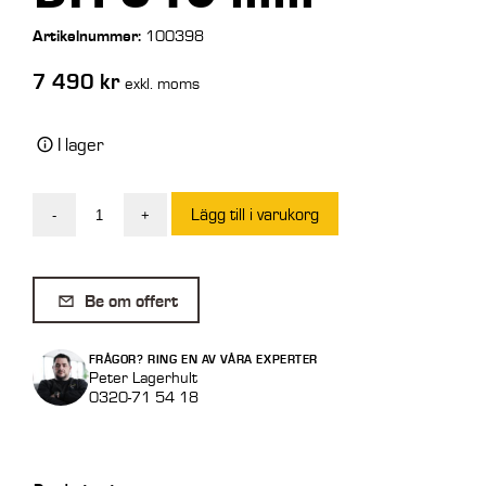
Artikelnummer:
100398
7 490
kr
exkl. moms
I lager
Lägg till i varukorg
-
+
Blank
Gaffel
125
Be om offert
x
50
FRÅGOR? RING EN AV VÅRA EXPERTER
x
Peter Lagerhult
0320-71 54 18
1450
mm
BH