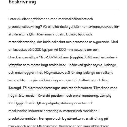
Beskrivning
840
mm
mängd
Letar du efter gaffelämnen med maximal hållbarhet och
precisionstillverkning? Våra helhärdade gaffelämnen är konstruerade för
att klara tuffa lyftmiljöer inom industri, logistik, bygg och
materialhantering, där både säkerhet och prestanda är avgörande.
Med
en kapacitet på 5000 kg/par vid 500 mm lastcentrum och
tillverkningsmått på 125x50x1450 mm (rygghöjd 840 mm) erbjuder vi
lyftgafflar som möter högt ställda krav – både vad gäller styrka, livslängd
och måttnoggrannhet. Högkvalitativt stål för lång livslängd och säkert
arbete. Genomgående härdning som ger hög hållfasthet och lång
livslängd. Tål extrema belastningar utan att deformeras. Tillverkade med
hög måttprecision för stabil passform och enkel montering. Lämplig
för: Byggindustrin: lyft av pallgods, stålkomponenter och
maskindelar. Industrin: hantering av material och maskiner i
produktionsmiljöer. Transport- och logistiksektorn: användning på
truckar och annan lyftutrustning. Verkstäder och specialtillverkare: