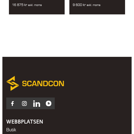
16 875
kr
9 600
kr
exkl. moms
exkl. moms
Facebook
Instagram
LinkedIn
Blocket
WEBBPLATSEN
Butik