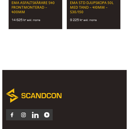
EMA ASFALTSKÄRARE S40
EMA STD DJUPSKOPA 50L
FRONTMONTERAD –
MED TAND – 410MM –
400MM
S30/150
14 625
kr
9 225
kr
exkl. moms
exkl. moms
Facebook
Instagram
LinkedIn
Blocket