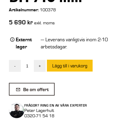
Artikelnummer:
100378
5 690
kr
exkl. moms
Externt
— Leverans vanligtvis inom 2-10
lager
arbetsdagar.
Lägg till i varukorg
-
+
Blank
Gaffel
100
Be om offert
x
40
FRÅGOR? RING EN AV VÅRA EXPERTER
x
Peter Lagerhult
0320-71 54 18
1800
mm