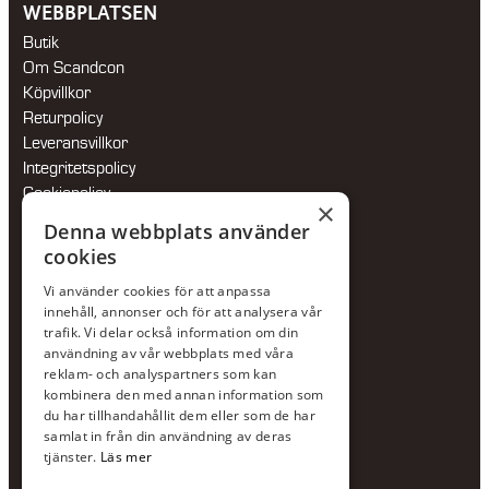
WEBBPLATSEN
Butik
Om Scandcon
Köpvillkor
Returpolicy
Leveransvillkor
Integritetspolicy
Cookiepolicy
×
Hållbarhetspolicy
Denna webbplats använder
cookies
KONTAKTA OSS
Vi använder cookies för att anpassa
Jour:
073-36 88 87 0
innehåll, annonser och för att analysera vår
Växel:
020-120 29 00
trafik. Vi delar också information om din
användning av vår webbplats med våra
E-post:
info@scandcon.se
reklam- och analyspartners som kan
BESÖKSADRESS
kombinera den med annan information som
du har tillhandahållit dem eller som de har
Backagårdsgatan 9
samlat in från din användning av deras
511 57 Kinna
tjänster.
Läs mer