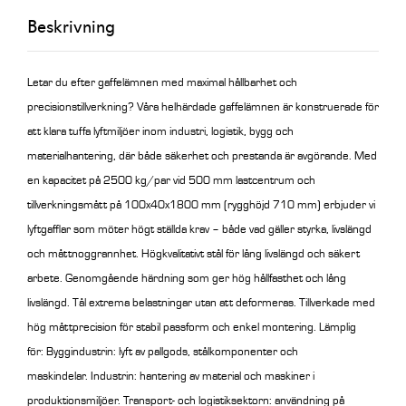
BH
Beskrivning
710
mm
mängd
Letar du efter gaffelämnen med maximal hållbarhet och
precisionstillverkning? Våra helhärdade gaffelämnen är konstruerade för
att klara tuffa lyftmiljöer inom industri, logistik, bygg och
materialhantering, där både säkerhet och prestanda är avgörande.
Med
en kapacitet på 2500 kg/par vid 500 mm lastcentrum och
tillverkningsmått på 100x40x1800 mm (rygghöjd 710 mm) erbjuder vi
lyftgafflar som möter högt ställda krav – både vad gäller styrka, livslängd
och måttnoggrannhet. Högkvalitativt stål för lång livslängd och säkert
arbete. Genomgående härdning som ger hög hållfasthet och lång
livslängd. Tål extrema belastningar utan att deformeras. Tillverkade med
hög måttprecision för stabil passform och enkel montering. Lämplig
för: Byggindustrin: lyft av pallgods, stålkomponenter och
maskindelar. Industrin: hantering av material och maskiner i
produktionsmiljöer. Transport- och logistiksektorn: användning på