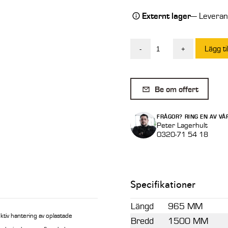
Externt lager
— Leverans
Lägg ti
-
+
Balspjut
SMS
5
Be om offert
spjut
Över/Under
FRÅGOR? RING EN AV VÅ
mängd
Peter Lagerhult
0320-71 54 18
Specifikationer
Längd
965 MM
ektiv hantering av oplastade
Bredd
1500 MM