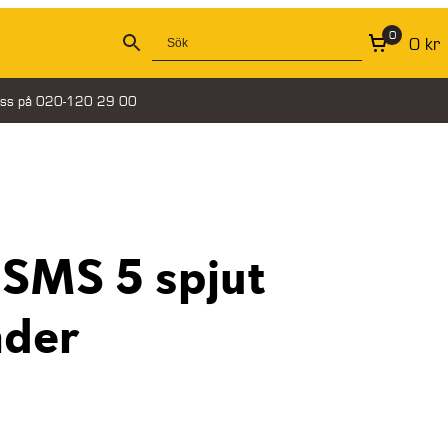
0
0
kr
oss på 020-120 29 00
 SMS 5 spjut
der