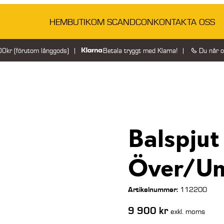
HEM
BUTIK
OM SCANDCON
KONTAKTA OSS
200kr (förutom långgods)
Betala tryggt med Klarna!
Du når 
Balspjut
Över/Un
Artikelnummer:
112200
9 900
kr
exkl. moms