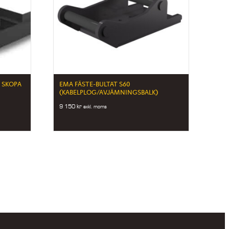
 SKOPA
EMA FÄSTE-BULTAT S60
(KABELPLOG/AVJÄMNINGSBALK)
9 150
kr
exkl. moms