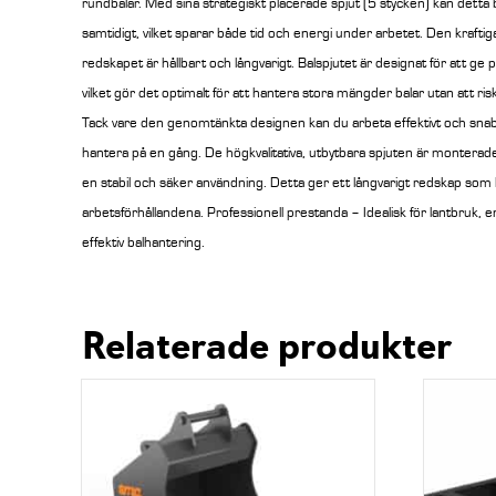
rundbalar. Med sina strategiskt placerade spjut (5 stycken) kan detta b
samtidigt, vilket sparar både tid och energi under arbetet. Den kraftig
redskapet är hållbart och långvarigt.
Balspjutet är designat för att ge 
vilket gör det optimalt för att hantera stora mängder balar utan att ris
Tack vare den genomtänkta designen kan du arbeta effektivt och snab
hantera på en gång.
De högkvalitativa, utbytbara spjuten är monterade
en stabil och säker användning. Detta ger ett långvarigt redskap som k
arbetsförhållandena. Professionell prestanda – Idealisk för lantbruk
effektiv balhantering.
Relaterade produkter