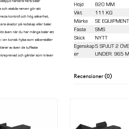
alspjut hantera flera balar
Höjd
820 MM
a och stabila ramen gör att
Vikt
111 KG
precis kontroll och hög säkerhet,
Märke
SE EQUIPMENT
kera skador på redskap eller balar.
Fäste
SMS
bt även när du har många balar att
Skick
NYTT
 i en konisk hylsa som säkerställer
Egenskap
5 SPJUT 2 ÖV
larar av även de tuffaste
er
UNDER: 965 
, entreprenad och gårdar som kräver
Recensioner (0)