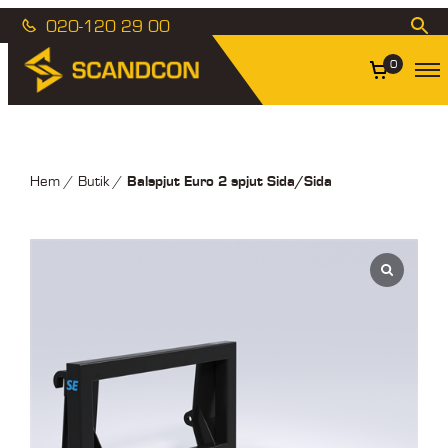
020-120 29 00
0
Balspjut Euro 2 spjut Sida/Sida
Hem
/
Butik
/