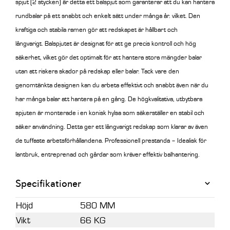
spjut (2 stycken) är detta ett balspjut som garanterar att du kan hantera
rundbalar på ett snabbt och enkelt sätt under många år. vilket. Den
kraftiga och stabila ramen gör att redskapet är hållbart och
långvarigt.
Balspjutet är designat för att ge precis kontroll och hög
säkerhet, vilket gör det optimalt för att hantera stora mängder balar
utan att riskera skador på redskap eller balar. Tack vare den
genomtänkta designen kan du arbeta effektivt och snabbt även när du
har många balar att hantera på en gång.
De högkvalitativa, utbytbara
spjuten är monterade i en konisk hylsa som säkerställer en stabil och
säker användning. Detta ger ett långvarigt redskap som klarar av även
de tuffaste arbetsförhållandena. Professionell prestanda – Idealisk för
lantbruk, entreprenad och gårdar som kräver effektiv balhantering.
Specifikationer
Höjd
580 MM
Vikt
66 KG