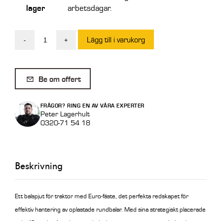
lager
arbetsdagar.
Lägg till i varukorg
-
+
Balspjut
Euro
2
Be om offert
spjut
Sida/Sida
FRÅGOR? RING EN AV VÅRA EXPERTER
mängd
Peter Lagerhult
0320-71 54 18
Beskrivning
Ett balspjut för traktor med Euro-fäste, det perfekta redskapet för
effektiv hantering av oplastade rundbalar. Med sina strategiskt placerade