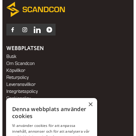
Facebook
Instagram
LinkedIn
Blocket
WEBBPLATSEN
Butik
Om Scandcon
Köpvillkor
Returpolicy
Leveransvillkor
Integritetspolicy
Cookiepolicy
×
Hållbarhetspolicy
Denna webbplats använder
cookies
KONTAKTA OSS
Vi använder cookies för att anpassa
Jour:
073-36 88 87 0
innehåll, annonser och för att analysera vår