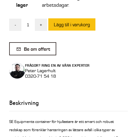
lager
arbetsdagar.
Lägg till i varukorg
-
+
Avfallscontainer
Euro
2
Be om offert
m3
mängd
FRÅGOR? RING EN AV VÅRA EXPERTER
Peter Lagerhult
0320-71 54 18
Beskrivning
SE Equipments container för hjullastare är ett smart och robust
redskap som förenklar hanteringen av lättare avfall i olika typer av