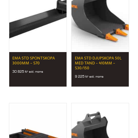
EMA STD SPONTSKOPA
EMA STD DJUPSKOPA 50L
3000MM – S70
MED TAND – 410MM –
S30/150
30 825
kr
exkl. moms
9 225
kr
exkl. moms