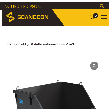
020-120 29 00
0
Avfallscontainer Euro 2 m3
Hem
/
Butik
/