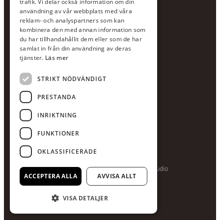
Växel:
020-120 29 00
trafik. Vi delar också information om din
användning av vår webbplats med våra
E-post:
info@scandcon.se
reklam- och analyspartners som kan
BESÖKSADRESS
kombinera den med annan information som
du har tillhandahållit dem eller som de har
Backagårdsgatan 9
samlat in från din användning av deras
511 57 Kinna
tjänster.
Läs mer
STRIKT NÖDVÄNDIGT
UPPGIFTER
Orgnummer
PRESTANDA
559375-8161
INRIKTNING
Swishnummer
123-615 05 28
FUNKTIONER
OKLASSIFICERADE
Producerad av Gota Media Brand Studio
ACCEPTERA ALLA
AVVISA ALLT
VISA DETALJER