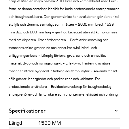
projekt.
Med en volym på hela 2 000 liter och kompatibilitet med Euro-
fäste, är denna container idealisk för både professionella entreprenörer
och fastighetsskötare.
Den genomtänkta konstruktionen gör den enkel
att fylla och tömma, samtidigt som måtten – 2000 mm bred, 1539
mm djup och 800 mm hög – ger hög kapacitet utan att kompromissa
med smidigheten. Trädgårdsarbeten – Perfekt för insamling och
transport av löv, grenar, ris och annat lätt avfall. Mark- och
anläggningsarbete – Lämplig för jord, grus, sand och annat löst
material. Bygg- och rivningsprojekt – Effektiv vid hantering av stora
mängder lättare byggavfall. Städning av utomhusytor – Används för att
hålla gårdar, innergårdar och parker rena och välskötta. För
professionella användare – Ett idealiskt redskap för fastighetsbolag,
entreprenörer och lantbrukare som prioriterar effektivitet och ordning.
Specifikationer
Längd
1539 MM