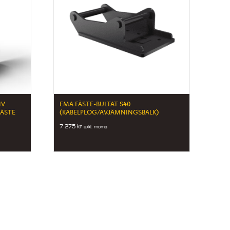
NV
EMA FÄSTE-BULTAT S40
FÄSTE
(KABELPLOG/AVJÄMNINGSBALK)
7 275
kr
exkl. moms