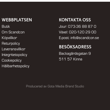
WEBBPLATSEN
KONTAKTA OSS
Butik
Jour:
073-36 88 87 0
Om Scandcon
Växel:
020-120 29 00
Köpvillkor
E-post:
info@scandcon.se
Returpolicy
BESÖKSADRESS
Leveransvillkor
Backagårdsgatan 9
Integritetspolicy
511 57 Kinna
Cookiepolicy
Hållbarhetspolicy
Producerad av Gota Media Brand Studio