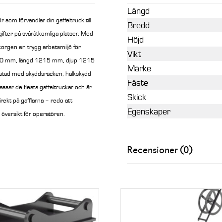
Längd
r som förvandlar din gaffeltruck till
Bredd
pgifter på svåråtkomliga platser. Med
Höjd
orgen en trygg arbetsmiljö för
Vikt
1200 mm, längd 1215 mm, djup 1215
Märke
rustad med skyddsräcken, halkskydd
Fäste
Passar de flesta gaffeltruckar och är
Skick
irekt på gafflarna – redo att
Egenskaper
översikt för operatören.
Recensioner (0)