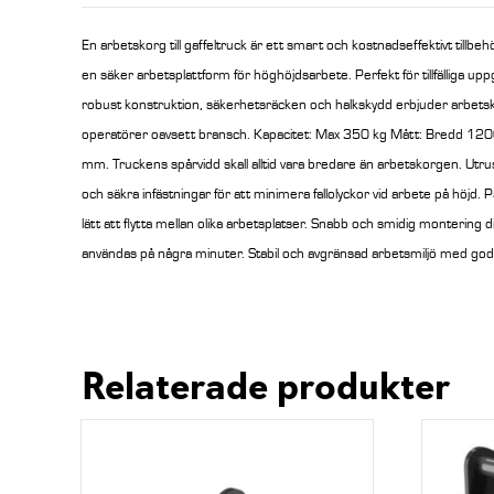
En arbetskorg till gaffeltruck är ett smart och kostnadseffektivt tillbehö
en säker arbetsplattform för höghöjdsarbete. Perfekt för tillfälliga up
robust konstruktion, säkerhetsräcken och halkskydd erbjuder arbetsk
operatörer oavsett bransch. Kapacitet: Max 350 kg Mått: Bredd 
mm. Truckens spårvidd skall alltid vara bredare än arbetskorgen. Ut
och säkra infästningar för att minimera fallolyckor vid arbete på höjd. 
lätt att flytta mellan olika arbetsplatser. Snabb och smidig montering d
användas på några minuter. Stabil och avgränsad arbetsmiljö med god 
Relaterade produkter