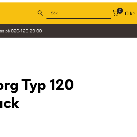
0
0
kr
oss på 020-120 29 00
org Typ 120
uck