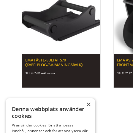
EMA FÄSTE-BULTAT S70
EMA ASF
(KABELPLOG/AVJÄMNINGSBALK)
FRONTM
10 725
kr
16 875
kr
exkl. moms
×
Denna webbplats använder
cookies
Vi använder cookies för att anpassa
innehåll, annonser och för att analysera vår