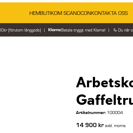
HEM
BUTIK
OM SCANDCON
KONTAKTA OSS
200kr (förutom långgods)
Betala tryggt med Klarna!
Du når 
Arbetsk
Gaffeltr
Artikelnummer:
100004
14 900
kr
exkl. moms