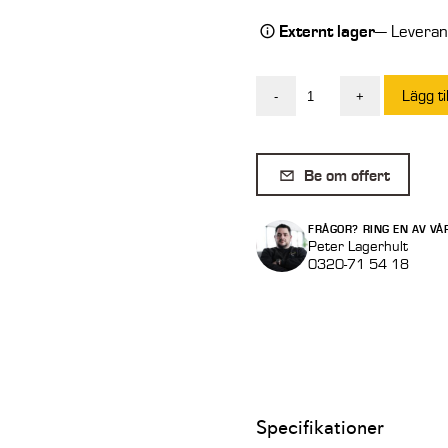
Externt lager
— Leverans
Lägg ti
-
+
Arbetskorg
Typ
120
Be om offert
Gaffeltruck
mängd
FRÅGOR? RING EN AV VÅ
Peter Lagerhult
0320-71 54 18
Specifikationer